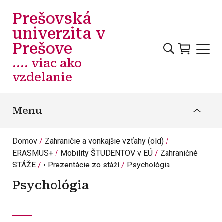
Skočiť na hlavný obsah
Prešovská
univerzita v
Prešove
.... viac ako
vzdelanie
Menu
Domov
Zahraničie a vonkajšie vzťahy (old)
ERASMUS+
Mobility ŠTUDENTOV v EÚ
Zahraničné
STÁŽE
• Prezentácie zo stáží
Psychológia
Psychológia