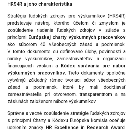
HRS4R a jeho charakteristika
Stratégia ľudských zdrojov pre výskumníkov (HRS4R)
predstavuje nástroj, ktorého účelom či zmyslom je
zosúladenie riadenia ľudských zdrojov v súlade s
princípmi
Európskej charty výskumných pracovníkov
ako súborom 40 všeobecných zásad a podmienok.
V tomto dokumente sú definované úlohy, povinnosti a
nároky výskumníkov, zamestnávateľov a organizácií
financujúcich výskum a
Kódex správania pre nábor
výskumných pracovníkov
. Tieto dokumenty spoločne
vytvárajú základný rámec tvoriaci súbor všeobecných
zásad a podmienok, ktoré by mali dodržiavať
zamestnávatelia pri otvorenom, transparentnom a na
zásluhách založenom nábore výskumníkov.
Správne a vecné zosúladenie stratégie ľudských zdrojov
s princípmi Charty a Kódexu Európska komisia oceňuje
udelením značky
HR Excellence in Research Award
.