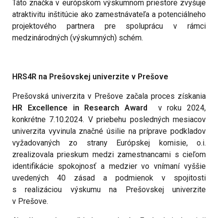
Táto značka v európskom výskumnom priestore zvyšuje
atraktivitu inštitúcie ako zamestnávateľa a potenciálneho
projektového partnera pre spoluprácu v rámci
medzinárodných (výskumných) schém.
HRS4R na Prešovskej univerzite v Prešove
Prešovská univerzita v Prešove začala proces získania
HR Excellence in Research Award
v roku 2024,
konkrétne 7.10.2024. V priebehu posledných mesiacov
univerzita vyvinula značné úsilie na príprave podkladov
vyžadovaných zo strany Európskej komisie, o.i.
zrealizovala prieskum medzi zamestnancami s cieľom
identifikácie spokojnosť a medzier vo vnímaní vyššie
uvedených 40 zásad a podmienok v spojitosti
s realizáciou výskumu na Prešovskej univerzite
v Prešove.