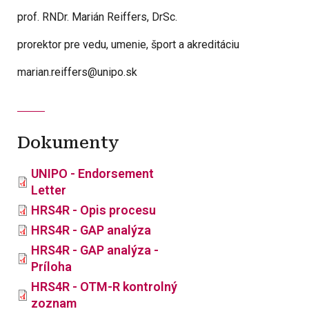
prof. RNDr. Marián Reiffers, DrSc.
prorektor pre vedu, umenie, šport a akreditáciu
marian.reiffers@unipo.sk
Dokumenty
UNIPO - Endorsement
Letter
HRS4R - Opis procesu
HRS4R - GAP analýza
HRS4R - GAP analýza -
Príloha
HRS4R - OTM-R kontrolný
zoznam