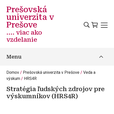
Skočiť na hlavný obsah
Prešovská
univerzita v
Prešove
.... viac ako
vzdelanie
Menu
Domov
Prešovská univerzita v Prešove
Veda a
výskum
HRS4R
Stratégia ľudských zdrojov pre
výskumníkov (HRS4R)