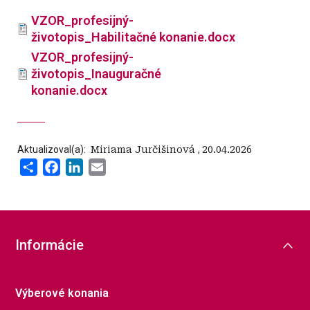
VZOR_profesijný-
životopis_Habilitačné konanie.docx
VZOR_profesijný-
životopis_Inauguračné
konanie.docx
Aktualizoval(a):
‍ Miriama Jurčišinová
,
20.04.2026
Share
Facebook
LinkedIn
Email
Informácie
Výberové konania