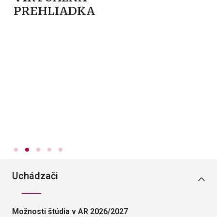
PREHLIADKA
P
U
D
R
I
Uchádzači
Možnosti štúdia v AR 2026/2027