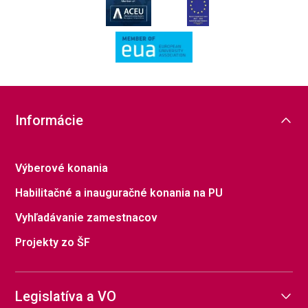
Informácie
Výberové konania
Habilitačné a inauguračné konania na PU
Vyhľadávanie zamestnacov
Projekty zo ŠF
Legislatíva a VO