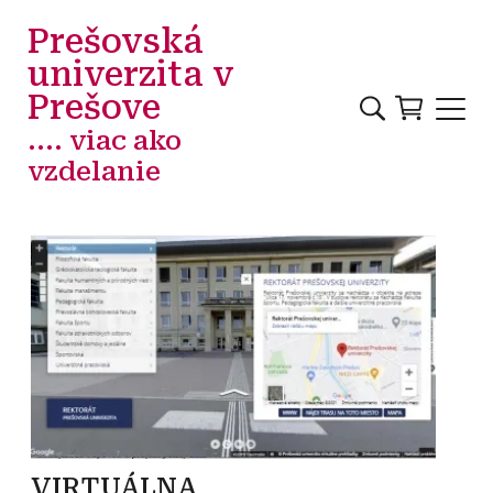
Skočiť na hlavný obsah
Prešovská
univerzita v
Prešove
.... viac ako
vzdelanie
VIRTUÁLNA