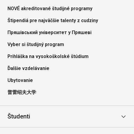
NOVÉ akreditované študijné programy
Štipendiá pre najväčšie talenty z cudziny
Пряшівський університет y Пряшеві
Vyber si študijný program
Prihláška na vysokoškolské štúdium
Ďalšie vzdelávanie
Ubytovanie
普雷绍夫大学
Študenti