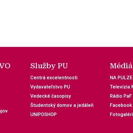
 VO
Služby PU
Médiá
Centrá excelentnosti
NA PULZE
Vydavateľstvo PU
Televízia
Vedecké časopisy
Rádio PaF
Študentský domov a jedáleň
Facebook
ajov
UNIPOSHOP
Fotogalér