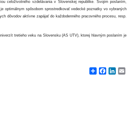
ciou celoživotného vzdelávania v Slovenskej republike. Svojim poslaním,
u je optimálnym spôsobom sprostredkovať vedecké poznatky vo vybraných
nych dôvodov aktívne zapájať do každodenného pracovného procesu, resp.
univerzít tretieho veku na Slovensku (AS UTV), ktorej hlavným poslaním je
Share
Facebook
Linke
E