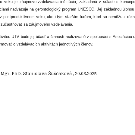
eho veku je záujmovo-vzdelávacia inštitúcia, zakladaná v súlade s koncep
kciami nadväzuje na gerontologický program UNESCO. Jej základnou úloho
v postproduktívnom veku, ako i tým starším ľuďom, ktorí sa nemôžu z rôz
 zúčastňovať sa záujmového vzdelávania.
vitou UTV bude jej účasť a činnosti realizované v spolupráci s Asociáciou 
rmovať o vzdelávacích aktivitách jednotlivých členov.
:
Mgr. PhD. Stanislava Šuščáková
,
20.08.2025