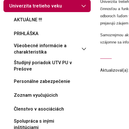
Univerzita treti
Univerzita tretieho veku
činnosťou a fun
odboroch ľuďom 
AKTUÁLNE !!!
prejavujú záujem
PRIHLÁŠKA
Samozrejmou akti
vzájomne sa info
Všeobecné informácie a
charakteristika
Študijný poriadok UTV PU v
Prešove
Aktualizoval(a)
Personálne zabezpečenie
Zoznam vyučujúcich
Členstvo v asociáciách
Spolupráca s inými
inštitúciami