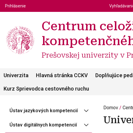
Top m
Používateľské menu
Prihlásenie
Vyhľadávan
Centrum celož
kompetenčnéh
Prešovskej univerzity v P
Univerzita
Hlavná stránka CCKV
Doplňujúce ped
Kurz Sprievodca cestovného ruchu
Domov
Cent
Ústav jazykových kompetencií
Unive
Ústav digitálnych kompetencií