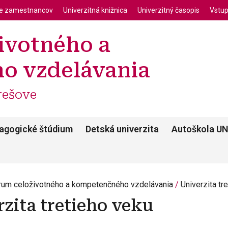
enu
Skočiť na hlavný obsah
ie zamestnancov
Univerzitná knižnica
Univerzitný časopis
Vstup
ivotného a
o vzdelávania
rešove
agogické štúdium
Detská univerzita
Autoškola U
rum celoživotného a kompetenčného vzdelávania
Univerzita tr
rzita tretieho veku