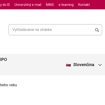
y do IS
Univerzitný e-mail
MAIS
e-learning
Kontakt
NIPO
Slovenčina
etieho veku