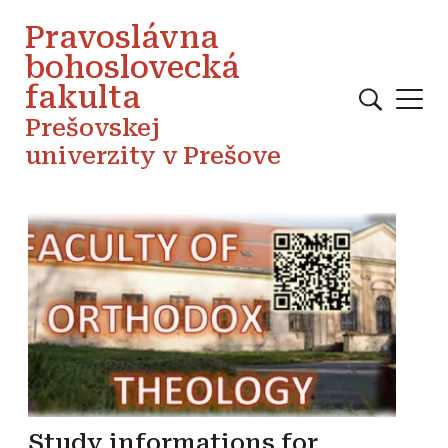
Skočiť na hlavný obsah
Pravoslávna
bohoslovecká
fakulta
Prešovskej
univerzity v Prešove
Study informations for