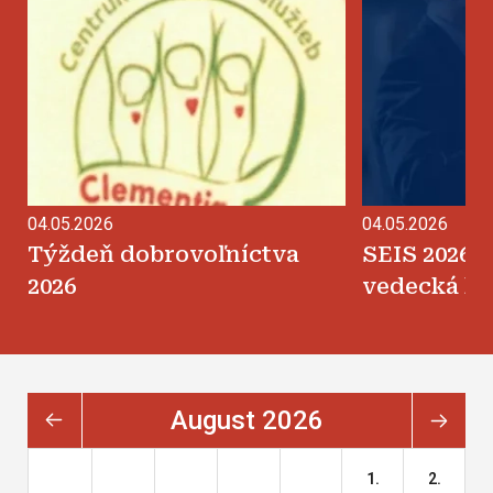
04.05.2026
04.05.2026
Týždeň dobrovoľníctva
SEIS 2026 
2026
vedecká ko
august 2026
1.
2.