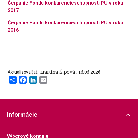
Čerpanie Fondu konkurencieschopnosti PU v roku
2017
Čerpanie Fondu konkurencieschopnosti PU v roku
2016
Aktualizoval(a):
‍ Martina Šipová
,
16.06.2026
Share
Facebook
LinkedIn
Email
Informácie
Výberové konania