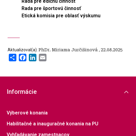
Rada pre edičnú činnosť
Rada pre športovú činnosť
Etická komisia pre oblasť výskumu
Aktualizoval(a):
PhDr. Miriama Jurčišinová
,
22.08.2025
Share
Facebook
LinkedIn
Email
Informácie
Výberové konania
Habilitačné a inauguračné konania na PU
Vyhľadávanie zamestnacov