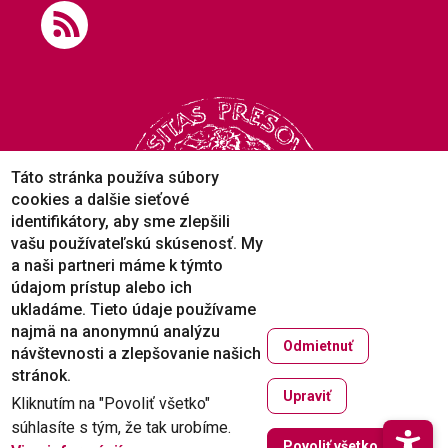
Táto stránka používa súbory
cookies a dalšie sieťové
identifikátory, aby sme zlepšili
vašu používateľskú skúsenosť. My
a naši partneri máme k týmto
údajom prístup alebo ich
ukladáme. Tieto údaje používame
najmä na anonymnú analýzu
Odmietnuť
návštevnosti a zlepšovanie našich
Copyright © 2005-2026
stránok.
Prešovská univerzita v Prešove
Upraviť
Kliknutím na "Povoliť všetko"
Created by
ActivIT
súhlasíte s tým, že tak urobíme.
Zruši
Povoliť všetko