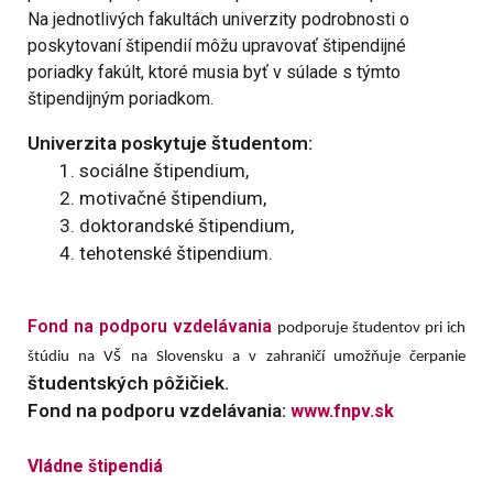
Na jednotlivých fakultách univerzity podrobnosti o
poskytovaní štipendií môžu upravovať štipendijné
poriadky fakúlt, ktoré musia byť v súlade s týmto
štipendijným poriadkom.
Univerzita poskytuje študentom:
sociálne štipendium,
motivačné štipendium,
doktorandské štipendium,
tehotenské štipendium.
Fond na podporu vzdelávania
podpor
u
je študentov pri ich
štúdiu
na
VŠ
na
Slovensku a v zahraničí umožňuje čerpanie
študentských pôžičiek.
Fond na podporu vzdelávania:
www.fnpv.sk
Vládne štipendiá