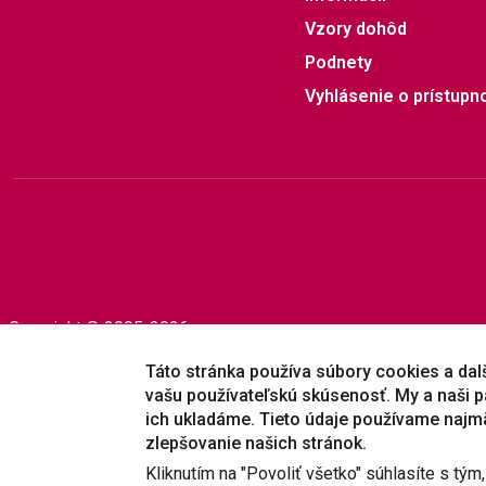
Vzory dohôd
Podnety
Vyhlásenie o prístupno
Copyright © 2005-2026
Prešovská univerzita v Prešove
|
Created by
ActivIT
Táto stránka používa súbory cookies a dalši
vašu používateľskú skúsenosť. My a naši p
ich ukladáme. Tieto údaje používame najm
zlepšovanie našich stránok.
Kliknutím na "Povoliť všetko" súhlasíte s tým