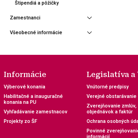
Štipendiá a pôžičky
Zamestnanci
Všeobecné informácie
Informácie
Legislatíva a
Výberové konania
Vnútorné predpisy
Habilitačné a inauguračné
Verejné obstarávanie
konania na PU
Zverejňovanie zmlúv,
Vyhľadávanie zamestnacov
objednávok a faktúr
Projekty zo ŠF
Ochrana osobných úd
Povinné zverejňovani
informácií