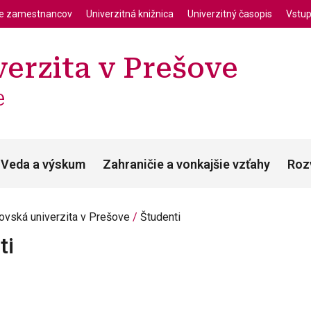
enu
Skočiť na hlavný obsah
ie zamestnancov
Univerzitná knižnica
Univerzitný časopis
Vstup
erzita v Prešove
e
Veda a výskum
Zahraničie a vonkajšie vzťahy
Roz
ovská univerzita v Prešove
Študenti
ti