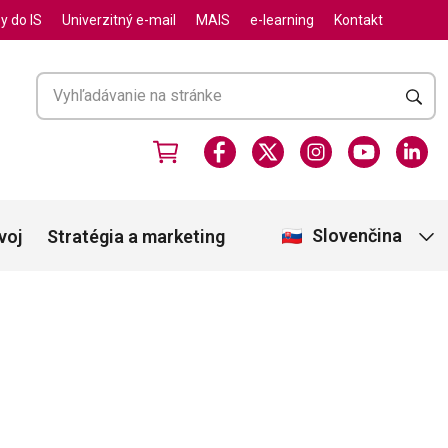
y do IS
Univerzitný e-mail
MAIS
e-learning
Kontakt
Slovenčina
voj
Stratégia a marketing