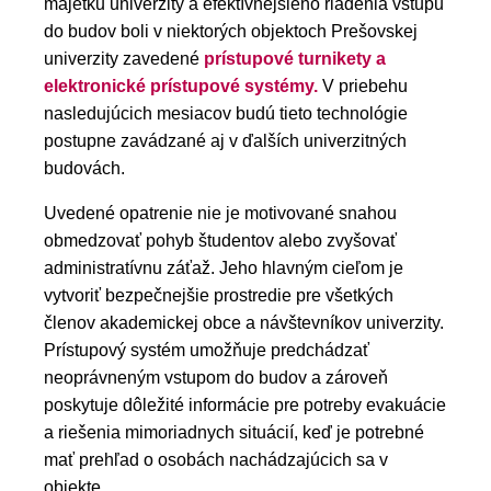
majetku univerzity a efektívnejšieho riadenia vstupu
do budov boli v niektorých objektoch Prešovskej
univerzity zavedené
prístupové turnikety a
elektronické prístupové systémy.
V priebehu
nasledujúcich mesiacov budú tieto technológie
postupne zavádzané aj v ďalších univerzitných
budovách.
Uvedené opatrenie nie je motivované snahou
obmedzovať pohyb študentov alebo zvyšovať
administratívnu záťaž. Jeho hlavným cieľom je
vytvoriť bezpečnejšie prostredie pre všetkých
členov akademickej obce a návštevníkov univerzity.
Prístupový systém umožňuje predchádzať
neoprávneným vstupom do budov a zároveň
poskytuje dôležité informácie pre potreby evakuácie
a riešenia mimoriadnych situácií, keď je potrebné
mať prehľad o osobách nachádzajúcich sa v
objekte.