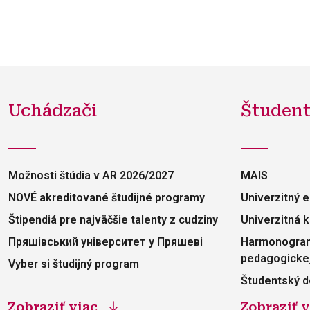
Uchádzači
Študent
Možnosti štúdia v AR 2026/2027
MAIS
NOVÉ akreditované študijné programy
Univerzitný e
Štipendiá pre najväčšie talenty z cudziny
Univerzitná k
Пряшівський університет y Пряшеві
Harmonogram
pedagogickej
Vyber si študijný program
Študentský d
Zobraziť viac
Zobraziť v