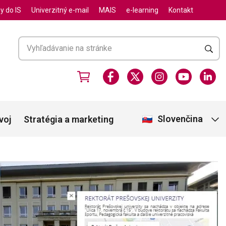
y do IS
Univerzitný e-mail
MAIS
e-learning
Kontakt
Slovenčina
voj
Stratégia a marketing