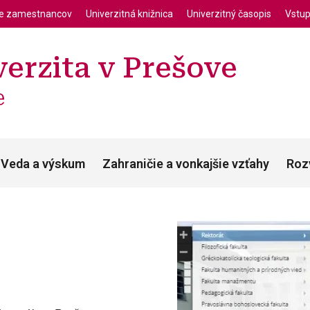
enu
Skočiť na hlavný obsah
ie zamestnancov
Univerzitná knižnica
Univerzitný časopis
Vstup
erzita v Prešove
e
Veda a výskum
Zahraničie a vonkajšie vzťahy
Roz