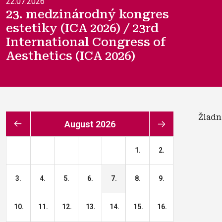
22.07.2026
23. medzinárodný kongres
estetiky (ICA 2026) / 23rd
International Congress of
Aesthetics (ICA 2026)
Žiadn
august 2026
1.
2.
3.
4.
5.
6.
7.
8.
9.
10.
11.
12.
13.
14.
15.
16.