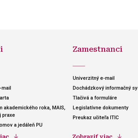
i
Zamestnanci
Univerzitný e-mail
-mail
Dochádzkový informačný s
arta
Tlačivá a formuláre
 akademického roka, MAIS,
Legislatívne dokumenty
 praxe
Preukaz učiteľa ITIC
omov a jedáleň PU
iac
Zobraziť viac