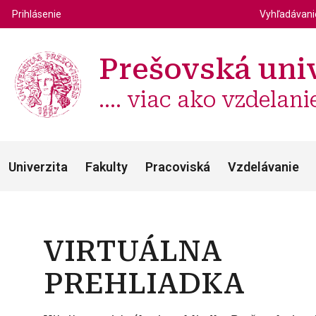
Top m
Používateľské menu
Prihlásenie
Vyhľadávan
Prešovská univ
.... viac ako vzdelani
Univerzita
Fakulty
Pracoviská
Vzdelávanie
VIRTUÁLNA
PREHLIADKA