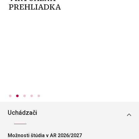
PREHLIADKA
P
U
D
R
I
Uchádzači
Možnosti štúdia v AR 2026/2027