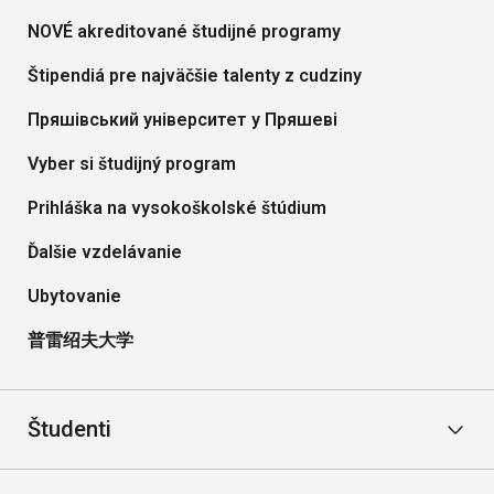
NOVÉ akreditované študijné programy
Štipendiá pre najväčšie talenty z cudziny
Пряшівський університет y Пряшеві
Vyber si študijný program
Prihláška na vysokoškolské štúdium
Ďalšie vzdelávanie
Ubytovanie
普雷绍夫大学
Študenti