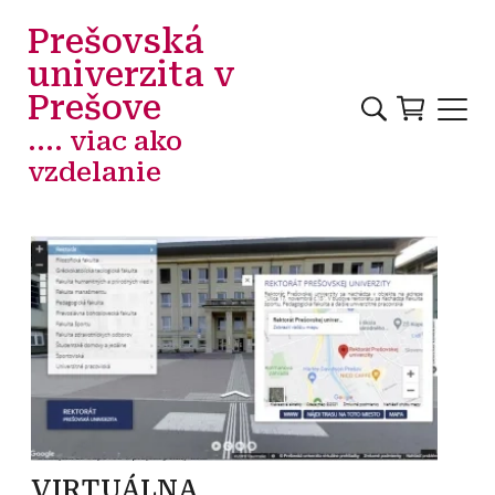
Skočiť na hlavný obsah
Prešovská
univerzita v
Prešove
.... viac ako
vzdelanie
VIRTUÁLNA