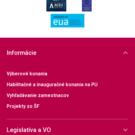
Informácie
Výberové konania
Habilitačné a inauguračné konania na PU
Vyhľadávanie zamestnacov
Projekty zo ŠF
Legislatíva a VO