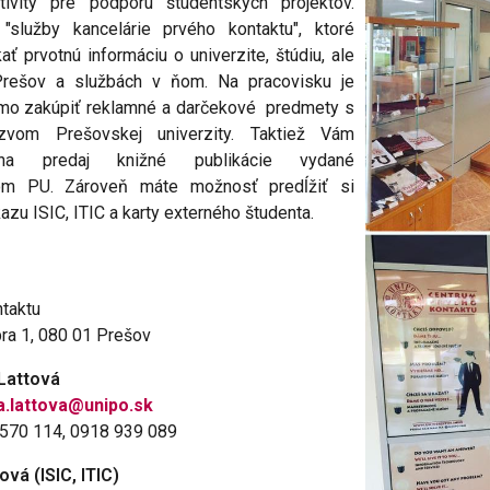
ktivity pre podporu študentských projektov.
 "služby kancelárie prvého kontaktu", ktoré
ť prvotnú informáciu o univerzite, štúdiu, ale
rešov a službách v ňom. Na pracovisku je
amo zakúpiť reklamné a darčekové predmety s
vom Prešovskej univerzity. Taktiež Vám
a predaj knižné publikácie vydané
om PU. Zároveň máte možnosť predĺžiť si
azu ISIC, ITIC a karty externého študenta.
ntaktu
bra 1, 080 01 Prešov
Lattová
a.lattova@unipo.sk
 7570 114, 0918 939 089
ová (ISIC, ITIC)