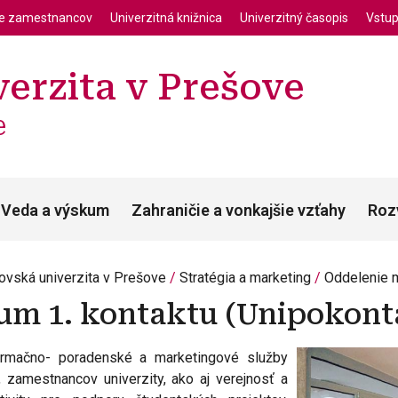
enu
Skočiť na hlavný obsah
ie zamestnancov
Univerzitná knižnica
Univerzitný časopis
Vstup
erzita v Prešove
e
Veda a výskum
Zahraničie a vonkajšie vzťahy
Roz
ovská univerzita v Prešove
Stratégia a marketing
Oddelenie 
um 1. kontaktu (Unipokont
formačno- poradenské a marketingové služby
, zamestnancov univerzity, ako aj verejnosť a