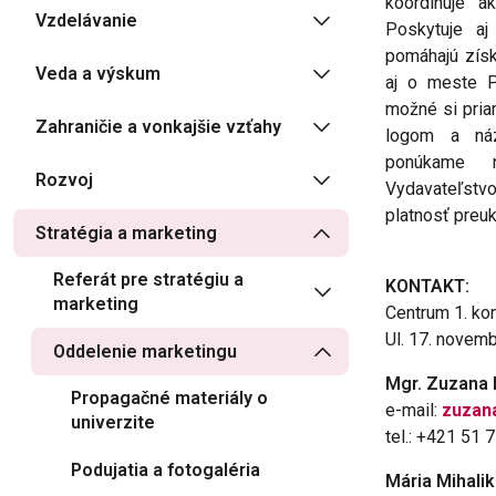
koordinuje a
Vzdelávanie
Poskytuje aj
pomáhajú získa
Veda a výskum
aj o meste P
možné si pri
Zahraničie a vonkajšie vzťahy
logom a náz
ponúkame n
Rozvoj
Vydavateľstv
platnosť preuk
Stratégia a marketing
Referát pre stratégiu a
KONTAKT:
marketing
Centrum 1. ko
Ul. 17. novem
Oddelenie marketingu
Mgr. Zuzana 
Propagačné materiály o
e-mail:
zuzan
univerzite
tel.: +421 51
Podujatia a fotogaléria
Mária Mihalik