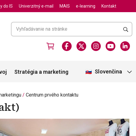
y do IS
Univerzitný e-mail
MAIS
e-learning
Kontakt
Slovenčina
voj
Stratégia a marketing
marketingu
Centrum prvého kontaktu
akt)