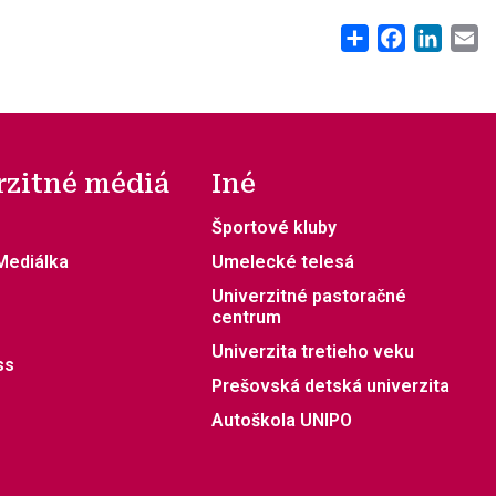
Share
Facebook
Linke
E
rzitné médiá
Iné
Športové kluby
 Mediálka
Umelecké telesá
Univerzitné pastoračné
centrum
Univerzita tretieho veku
ss
Prešovská detská univerzita
Autoškola UNIPO