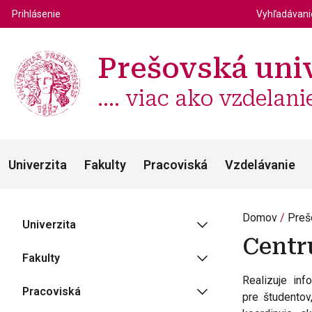
Top m
Používateľské menu
Prihlásenie
Vyhľadávan
Prešovská univ
.... viac ako vzdelani
Univerzita
Fakulty
Pracoviská
Vzdelávanie
Domov
Preš
Univerzita
Centr
Fakulty
Realizuje in
Pracoviská
pre študentov