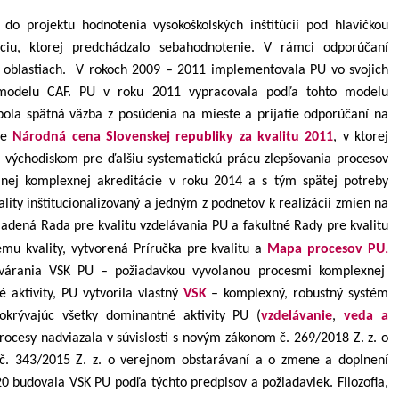
o projektu hodnotenia vysokoškolských inštitúcií pod hlavičkou
ciu, ktorej predchádzalo sebahodnotenie. V rámci odporúčaní
h oblastiach. V rokoch 2009 – 2011 implementovala PU vo svojich
o modelu CAF. PU v roku 2011 vypracovala podľa tohto modelu
ola spätná väzba z posúdenia na mieste a prijatie odporúčaní na
aže
Národná cena Slovenskej republiky za kvalitu 2011
, v ktorej
lo východiskom pre ďalšiu systematickú prácu zlepšovania procesov
anej komplexnej akreditácie v roku 2014 a s tým spätej potreby
lity inštitucionalizovaný a jedným z podnetov k realizácii zmien na
iadená Rada pre kvalitu vzdelávania PU a fakultné Rady pre kvalitu
.
mu kvality, vytvorená Príručka pre kvalitu a
Mapa procesov PU
ytvárania VSK PU – požiadavkou vyvolanou procesmi komplexnej
é aktivity, PU vytvorila vlastný
VSK
– komplexný, robustný systém
pokrývajúc všetky dominantné aktivity PU (
vzdelávanie
,
veda a
procesy nadviazala v súvislosti s novým zákonom
č.
269/2018 Z. z. o
 č. 343/2015 Z. z. o verejnom obstarávaní a o zmene a doplnení
 budovala VSK PU podľa týchto predpisov a požiadaviek. Filozofia,