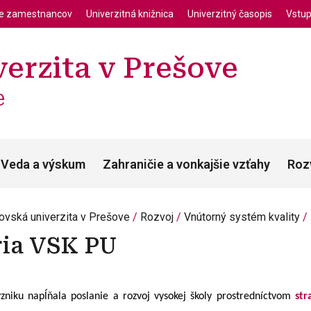
enu
Skočiť na hlavný obsah
ie zamestnancov
Univerzitná knižnica
Univerzitný časopis
Vstup
erzita v Prešove
e
Veda a výskum
Zahraničie a vonkajšie vzťahy
Roz
ovská univerzita v Prešove
Rozvoj
Vnútorný systém kvality
ria VSK PU
zniku napĺňala poslanie a rozvoj vysokej školy prostredníctvom
str