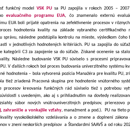
esť funkčný model
VSK PU
sa PU zapojila v rokoch 2005 – 2007 d
eho
evaluačného programu EUA
,
čo znamenalo externú evaluá
ímu EUA boli prijaté opatrenia na zefektívnenie procesov v rôznyc
roces hodnotenia kvality na základe vybraného certifikačnéh
 správu, následne podstúpila kontrolu na mieste, výsledkom čoho b
lasti v jednotlivých hodnotených kritériách. PU sa zapojila do súť
ie kategórii C3 za zapojenie sa do súťaže. Získané ocenenie sa sta
ality. Následne budovanie VSK PU súviselo s procesmi pripravov
PU. V ďalších rokoch bol proces budovania univerzitného systému kva
rné hodnotenia – bola vytvorená pozícia Manažéra pre kvalitu PU, zr
ola tiež zriadená Pracovná skupina pre hodnotenie vnútorného systé
e procesov kreovania funkčných rád súviselo tiež s potrebou v
súvislosti s uvedeným, ako aj s prihliadnutím na dovtedy realizovan
siahly súbor nových vnútrouniverzitných predpisov, prierezovo 
j
,
zahraničie a vonkajšie vzťahy
,
manažment a pod.).
PU na tieto 
kvality vysokoškolského vzdelávania a o zmene a doplnení zákona
onov v znení neskorších predpisov a
Štandardmi SAAVŠ a od roku 2020