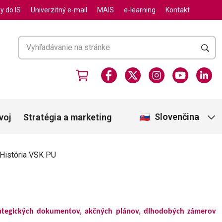
y do IS
Univerzitný e-mail
MAIS
e-learning
Kontakt
Slovenčina
voj
Stratégia a marketing
História VSK PU
ategických dokumentov, akčných plánov, dlhodobých zámerov