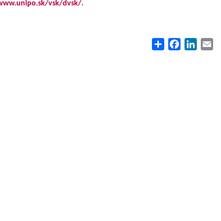
/www.unipo.sk/vsk/dvsk/
.
Share
Facebook
Linke
E