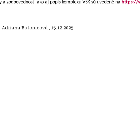
sy a zodpovednosť, ako aj popis komplexu VSK sú uvedené na
https:/
:
‍ Adriana Butoracová
,
15.12.2025