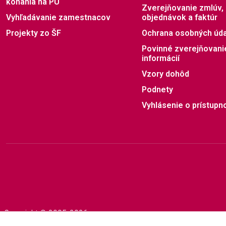
konania na PU
Zverejňovanie zmlúv,
Vyhľadávanie zamestnacov
objednávok a faktúr
Projekty zo ŠF
Ochrana osobných úd
Povinné zverejňovani
informácií
Vzory dohôd
Podnety
Vyhlásenie o prístupno
Copyright © 2005-2026
Prešovská univerzita v Prešove
|
Created by
ActivIT