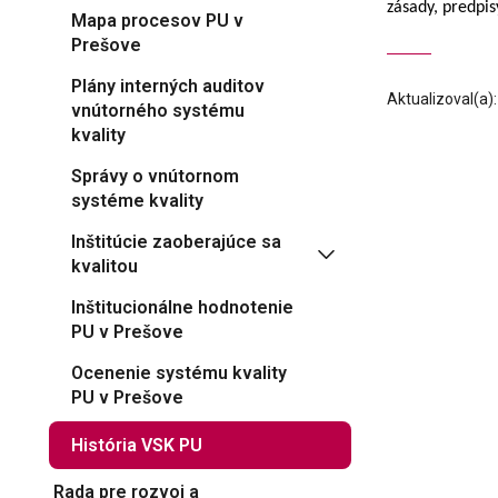
zásady, predpi
Mapa procesov PU v
Prešove
Plány interných auditov
Aktualizoval(a)
vnútorného systému
kvality
Správy o vnútornom
systéme kvality
Inštitúcie zaoberajúce sa
kvalitou
Inštitucionálne hodnotenie
PU v Prešove
Ocenenie systému kvality
PU v Prešove
História VSK PU
Rada pre rozvoj a