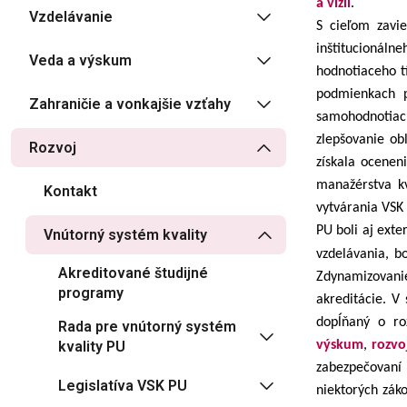
a vízií
.
Vzdelávanie
S cieľom zavi
inštitucionáln
Veda a výskum
hodnotiaceho t
podmienkach p
Zahraničie a vonkajšie vzťahy
samohodnotiacu
zlepšovanie ob
Rozvoj
získala ocenen
manažérstva kv
Kontakt
vytvárania VSK 
PU boli aj exte
Vnútorný systém kvality
vzdelávania, b
Akreditované študijné
Zdynamizovani
programy
akreditácie. V 
dopĺňaný o roz
Rada pre vnútorný systém
kvality PU
výskum
,
rozvo
zabezpečovaní 
Legislatíva VSK PU
niektorých zák