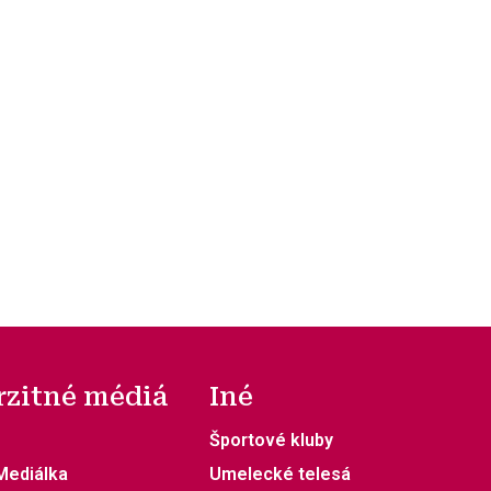
rzitné médiá
Iné
Športové kluby
 Mediálka
Umelecké telesá