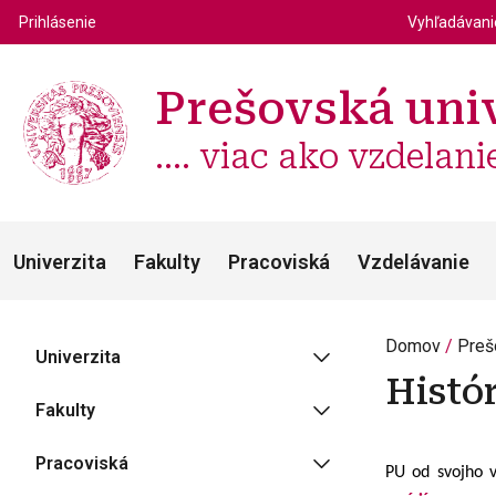
Top m
Používateľské menu
Prihlásenie
Vyhľadávan
Prešovská univ
.... viac ako vzdelani
Univerzita
Fakulty
Pracoviská
Vzdelávanie
Domov
Preš
Univerzita
Histó
Fakulty
Pracoviská
PU od svojho v