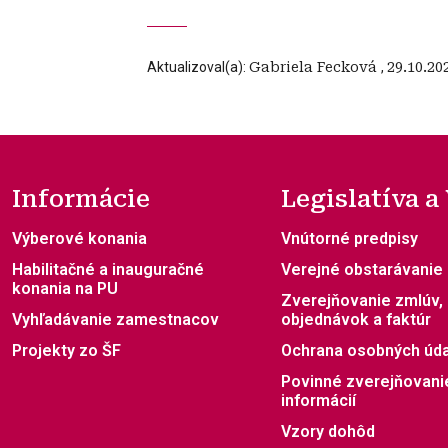
Aktualizoval(a):
Gabriela Fecková
,
29.10.20
Informácie
Legislatíva a
Výberové konania
Vnútorné predpisy
Habilitačné a inauguračné
Verejné obstarávanie
konania na PU
Zverejňovanie zmlúv,
Vyhľadávanie zamestnacov
objednávok a faktúr
Projekty zo ŠF
Ochrana osobných úd
Povinné zverejňovani
informácií
Vzory dohôd