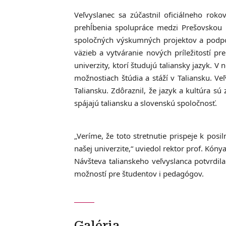
Veľvyslanec sa zúčastnil oficiálneho rok
prehĺbenia spolupráce medzi Prešovskou 
spoločných výskumných projektov a podporu
väzieb a vytváranie nových príležitostí p
univerzity, ktorí študujú taliansky jazyk. 
možnostiach štúdia a stáží v Taliansku. Veľ
Taliansku. Zdôraznil, že jazyk a kultúra
spájajú taliansku a slovenskú spoločnosť.
„Veríme, že toto stretnutie prispeje k pos
našej univerzite,“ uviedol rektor prof. Kónya
Návšteva talianskeho veľvyslanca potvrdi
možností pre študentov i pedagógov.
Galéria