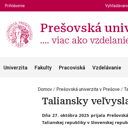
Top m
Používateľské menu
Prihlásenie
Vyhľadávan
Prešovská univ
.... viac ako vzdelani
Univerzita
Fakulty
Pracoviská
Vzdelávanie
Domov
Prešovská univerzita v Prešove
T
Taliansky veľvysl
Dňa 27. októbra 2025 prijala Prešovsk
Talianskej republiky v Slovenskej repub