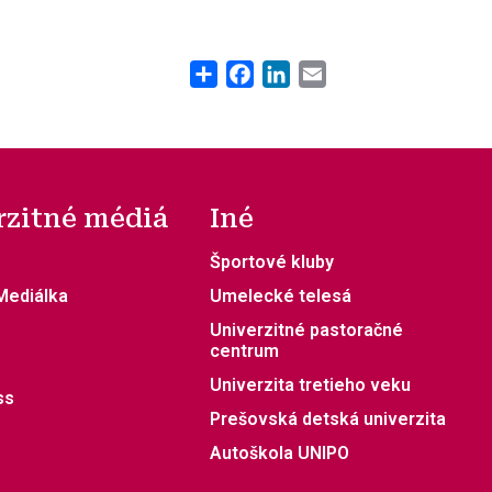
Share
Facebook
LinkedIn
Email
rzitné médiá
Iné
Športové kluby
 Mediálka
Umelecké telesá
Univerzitné pastoračné
centrum
Univerzita tretieho veku
ss
Prešovská detská univerzita
Autoškola UNIPO