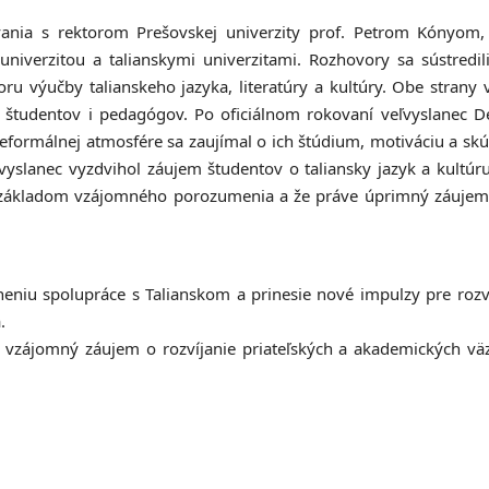
ovania s rektorom Prešovskej univerzity prof. Petrom Kónyom
univerzitou a talianskymi univerzitami. Rozhovory sa sústred
 výučby talianskeho jazyka, literatúry a kultúry. Obe strany 
re študentov i pedagógov. Po oficiálnom rokovaní veľvyslanec De
V neformálnej atmosfére sa zaujímal o ich štúdium, motiváciu a skú
vyslanec vyzdvihol záujem študentov o taliansky jazyk a kultúru 
 sú základom vzájomného porozumenia a že práve úprimný záujem
ilneniu spolupráce s Talianskom a prinesie nové impulzy pre ro
.
la vzájomný záujem o rozvíjanie priateľských a akademických v