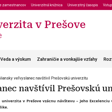
enu
Skočiť na hlavný obsah
ie zamestnancov
Univerzitná knižnica
Univerzitný časopis
Vstup
erzita v Prešove
e
Veda a výskum
Zahraničie a vonkajšie vzťahy
Roz
aliansky veľvyslanec navštívil Prešovskú univerzitu
anec navštívil Prešovskú un
á univerzita v Prešove vzácnu návštevu – Jeho Excelenciu
like.