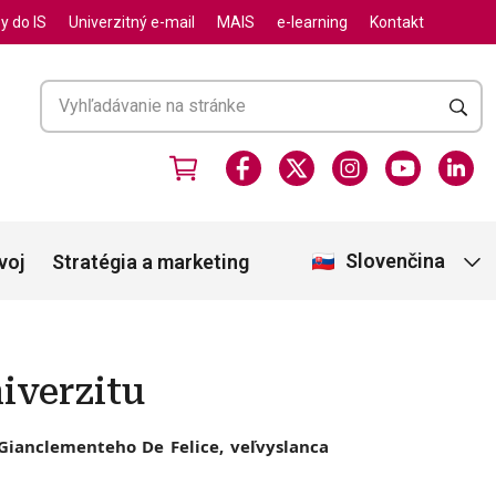
y do IS
Univerzitný e-mail
MAIS
e-learning
Kontakt
Slovenčina
voj
Stratégia a marketing
iverzitu
 Gianclementeho De Felice, veľvyslanca