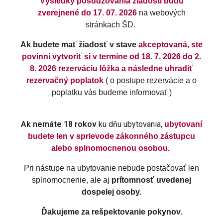
Výsledky posudzovania žiadostí budú
zverejnené do 17. 07. 2026
na webových
stránkach ŠD.
Ak budete mať žiadosť v stave
akceptovaná, ste
povinní vytvoriť si v termíne od 18. 7. 2026 do 2.
8. 2026 rezerváciu lôžka a následne uhradiť
rezervačný poplatok
( o postupe rezervácie a o
poplatku vás budeme informovať )
Ak nemáte 18 rokov
ku dňu ubytovania,
ubytovaní
budete len v sprievode zákonného zástupcu
alebo splnomocnenou osobou.
Pri nástupe na ubytovanie nebude postačovať len
splnomocnenie, ale aj
prítomnosť uvedenej
dospelej osoby.
Ďakujeme za rešpektovanie pokynov.