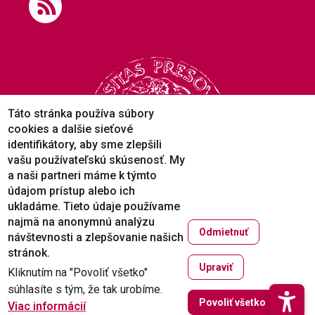
Táto stránka používa súbory
cookies a dalšie sieťové
identifikátory, aby sme zlepšili
vašu používateľskú skúsenosť. My
a naši partneri máme k týmto
údajom prístup alebo ich
ukladáme. Tieto údaje používame
najmä na anonymnú analýzu
Odmietnuť
návštevnosti a zlepšovanie našich
Copyright © 2005-2026
stránok.
Prešovská univerzita v Prešove
Upraviť
Kliknutím na "Povoliť všetko"
Created by
ActivIT
súhlasíte s tým, že tak urobíme.
Zruši
Povoliť všetko
Viac informácií