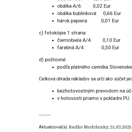
obálka A/6: 0,02 Eur
obálka bublinková: 0,66 Eur
hárok papiera: 0,01 Eur
c) fotokópie 1 strana:
čiernobiela A/4: 0,10 Eur
farebná A/4: 0,50 Eur
d) poštovné:
podľa platného cenníka Slovenskej
Celková úhrada nákladov sa určí ako súčet je
bezhotovostným prevodom na účet
v hotovosti priamo v pokladni PU.
Aktualizoval(a):
Radko Modránsky
,
31.03.2025