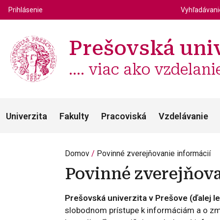
Top m
Používateľské menu
Prihlásenie
Vyhľadávan
Prešovská univ
.... viac ako vzdelani
Univerzita
Fakulty
Pracoviská
Vzdelávanie
Domov
Povinné zverejňovanie informácií
Povinné zverejňova
Prešovská univerzita v Prešove
(ďalej l
slobodnom prístupe k informáciám a o zme