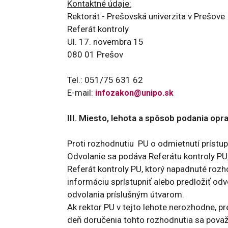
Kontaktné údaje:
Rektorát - Prešovská univerzita v Prešove
Referát kontroly
Ul. 17. novembra 15
080 01 Prešov
Tel.: 051/75 631 62
E-mail:
infozakon@unipo.sk
III. Miesto, lehota a spôsob podania op
Proti rozhodnutiu PU o odmietnutí prístu
Odvolanie sa podáva Referátu kontroly PU,
Referát kontroly PU, ktorý napadnuté roz
informáciu sprístupniť alebo predložiť od
odvolania príslušným útvarom.
Ak rektor PU v tejto lehote nerozhodne, p
deň doručenia tohto rozhodnutia sa považu