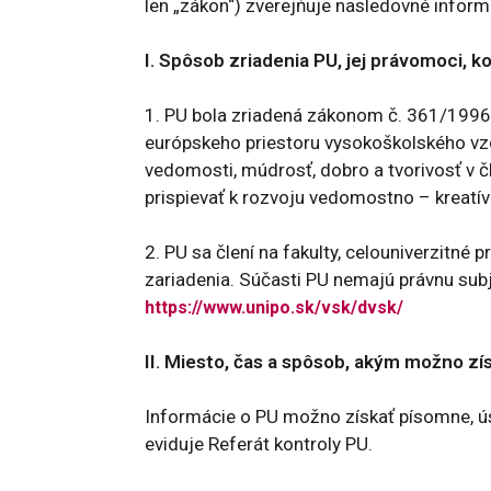
len „zákon“) zverejňuje nasledovné inform
I. Spôsob zriadenia PU, jej právomoci, 
1. PU bola zriadená zákonom č. 361/1996 Z
európskeho priestoru vysokoškolského vz
vedomosti, múdrosť, dobro a tvorivosť v člo
prispievať k rozvoju vedomostno – kreatív
2. PU sa člení na fakulty, celouniverzitné
zariadenia. Súčasti PU nemajú právnu subj
https://www.unipo.sk/vsk/dvsk/
II. Miesto, čas a spôsob, akým možno zí
Informácie o PU možno získať písomne, úst
eviduje Referát kontroly PU.