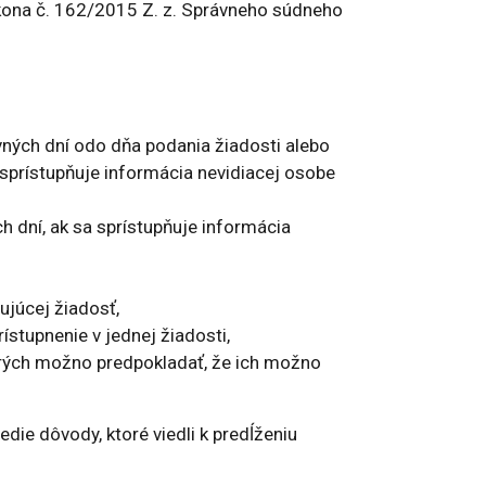
kona č. 162/2015 Z. z. Správneho súdneho
vných dní odo dňa podania žiadosti alebo
sprístupňuje informácia nevidiacej osobe
 dní, ak sa sprístupňuje informácia
ujúcej žiadosť,
stupnenie v jednej žiadosti,
orých možno predpokladať, že ich možno
die dôvody, ktoré viedli k predĺženiu