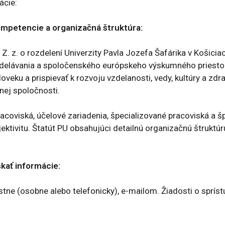
ácie:
kompetencie a organizačná štruktúra:
. z. o rozdelení Univerzity Pavla Jozefa Šafárika v Košicia
delávania a spoločenského európskeho výskumného priestoru
veku a prispievať k rozvoju vzdelanosti, vedy, kultúry a zdra
nej spoločnosti.
 pracoviská, účelové zariadenia, špecializované pracoviská a 
ektivitu. Štatút PU obsahujúci detailnú organizačnú štruktúr
skať informácie:
ne (osobne alebo telefonicky), e-mailom. Žiadosti o sprístu