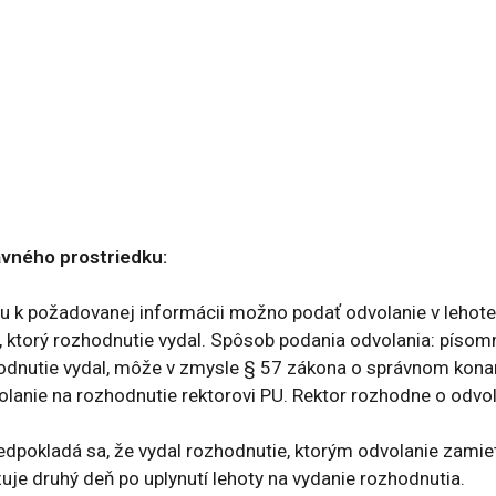
ravného prostriedku:
pu k požadovanej informácii možno podať odvolanie v lehote
 ktorý rozhodnutie vydal. Spôsob podania odvolania: písomn
hodnutie vydal, môže v zmysle § 57 zákona o správnom kona
volanie na rozhodnutie rektorovi PU. Rektor rozhodne o odvo
redpokladá sa, že vydal rozhodnutie, ktorým odvolanie zamie
je druhý deň po uplynutí lehoty na vydanie rozhodnutia.