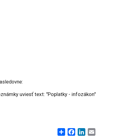
nasledovne:
ámky uviesť text: "Poplatky - infozákon"
Share
Facebook
LinkedIn
Email