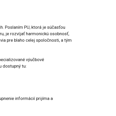
ch. Poslaním PU, ktorá je súčasťou
, je rozvíjať harmonickú osobnosť,
via pre blaho celej spoločnosti, a tým
špecializované výučbové
u dostupný tu:
pnenie informácií prijíma a