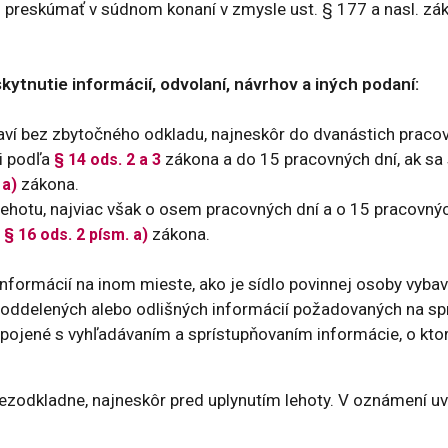
 preskúmať v súdnom konaní v zmysle ust. § 177 a nasl. zá
skytnutie informácií, odvolaní, návrhov a iných podaní:
baví bez zbytočného odkladu, najneskôr do dvanástich praco
i podľa
zákona a do 15 pracovných dní, ak sa 
§ 14 ods. 2 a 3
zákona.
 a)
hotu, najviac však o osem pracovných dní a o 15 pracovných
a
zákona.
§ 16 ods. 2 písm. a)
formácií na inom mieste, ako je sídlo povinnej osoby vybav
oddelených alebo odlišných informácií požadovaných na sprí
spojené s vyhľadávaním a sprístupňovaním informácie, o kt
ezodkladne, najneskôr pred uplynutím lehoty. V oznámení uve