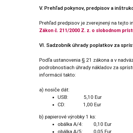
V. Prehľad pokynov, predpisov a inštruk
Prehľad predpisov je zverejnený na tejto i
Zákon č. 211/2000 Z. z. o slobodnom prís
VI. Sadzobník úhrady poplatkov za sprís
Podľa ustanovenia § 21 zákona a v nadväzn
podrobnostiach úhrady nákladov za sprístu
informácií takto:
a) nosiče dát:
USB: 5,10 Eur
CD: 1,00 Eur
b) papierové výrobky 1 ks:
obálka A/4: 0,10 Eur
obálka A/5: 0,05 Eur