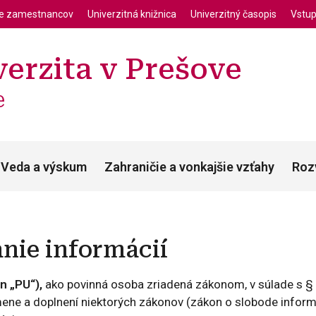
enu
Skočiť na hlavný obsah
ie zamestnancov
Univerzitná knižnica
Univerzitný časopis
Vstup
erzita v Prešove
e
Veda a výskum
Zahraničie a vonkajšie vzťahy
Roz
nie informácií
en „PU“),
ako povinná osoba zriadená zákonom, v súlade s § 
ne a doplnení niektorých zákonov (zákon o slobode informác