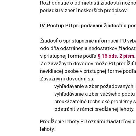
Rozhodnutie o odmietnutí žiadosti možno
poriadku v znení neskorších predpisov.
IV. Postup PU pri podávaní žiadostí o po
Žiadosť o sprístupnenie informácií PU vy
odo dňa odstránenia nedostatkov žiadost
v prístupnej forme podľa
§ 16 ods. 2 písm.
Zo závažných dôvodov môže PU predĺžiť le
nevidiacej osobe v prístupnej forme podľ
Závažnými dôvodmi sú:
vyhľadávanie a zber požadovaných in
vyhľadávanie a zber väčšieho počtu 
preukázateľné technické problémy 
odstrániť v rámci predĺženej lehoty.
Predĺženie lehoty PU oznámi žiadateľovi b
lehoty.