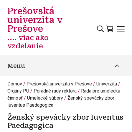
Skočiť na hlavný obsah
Prešovská
univerzita v
Prešove
.... viac ako
vzdelanie
Menu
Domov
Prešovská univerzita v Prešove
Univerzita
Orgány PU
Poradné rady rektora
Rada pre umeleckú
činnosť
Umelecké súbory
Ženský spevácky zbor
Iuventus Paedagogica
Ženský spevácky zbor Iuventus
Paedagogica