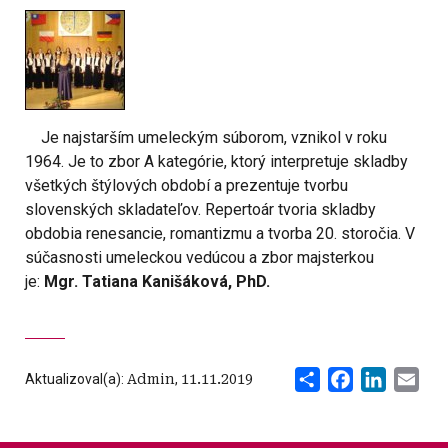
Je najstarším umeleckým súborom, vznikol v roku
1964. Je to zbor A kategórie, ktorý interpretuje skladby
všetkých štýlových období a prezentuje tvorbu
slovenských skladateľov. Repertoár tvoria skladby
obdobia renesancie, romantizmu a tvorba 20. storočia. V
súčasnosti umeleckou vedúcou a zbor majsterkou
je:
Mgr. Tatiana Kanišáková, PhD.
Share
Facebook
LinkedI
Ema
Aktualizoval(a):
Admin
,
11.11.2019