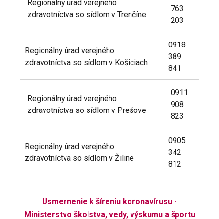
Regionálny úrad verejného
763
zdravotníctva so sídlom v Trenčíne
203
0918
Regionálny úrad verejného
389
zdravotníctva so sídlom v Košiciach
841
0911
Regionálny úrad verejného
908
zdravotníctva so sídlom v Prešove
823
0905
Regionálny úrad verejného
342
zdravotníctva so sídlom v Žiline
812
Usmernenie k šíreniu koronavírusu -
Ministerstvo školstva, vedy, výskumu a športu