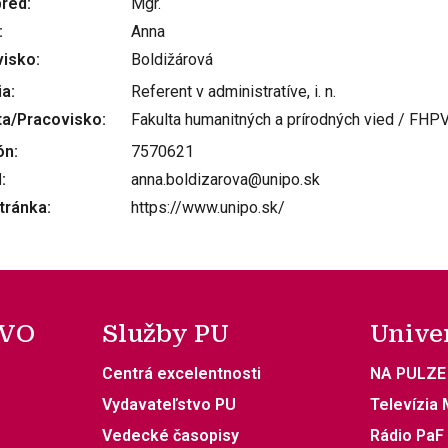
pred
Mgr.
Anna
visko
Boldižárová
ia
Referent v administratíve, i. n.
ta/Pracovisko
Fakulta humanitných a prírodných vied / FHP
ón
7570621
l
anna.boldizarova@unipo.sk
tránka
https://www.unipo.sk/
 VO
Služby PU
Unive
Centrá excelentnosti
NA PULZE
Vydavateľstvo PU
Televízia
Vedecké časopisy
Rádio PaF