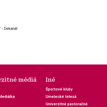
V - Dekanát
rzitné médiá
Iné
Športové kluby
 Mediálka
Umelecké telesá
Univerzitné pastoračné