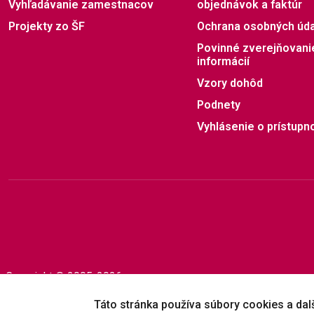
Vyhľadávanie zamestnacov
objednávok a faktúr
Projekty zo ŠF
Ochrana osobných úd
Povinné zverejňovani
informácií
Vzory dohôd
Podnety
Vyhlásenie o prístupno
Copyright © 2005-2026
Prešovská univerzita v Prešove
|
Created by
ActivIT
Táto stránka používa súbory cookies a dalši