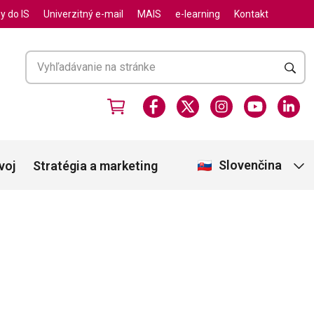
y do IS
Univerzitný e-mail
MAIS
e-learning
Kontakt
Slovenčina
voj
Stratégia a marketing