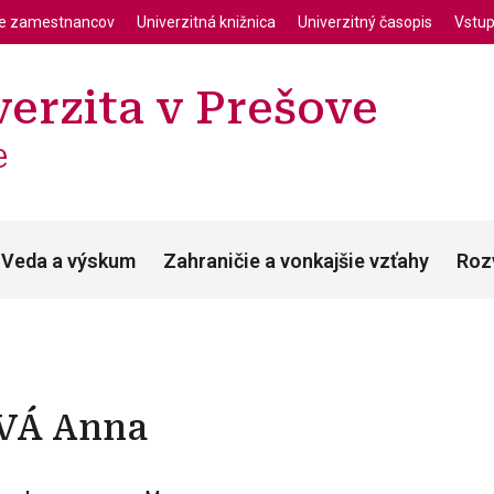
enu
Skočiť na hlavný obsah
ie zamestnancov
Univerzitná knižnica
Univerzitný časopis
Vstup
erzita v Prešove
e
Veda a výskum
Zahraničie a vonkajšie vzťahy
Roz
VÁ
Anna