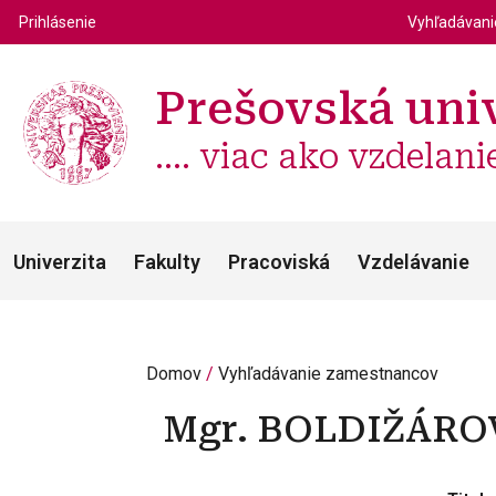
Top m
Používateľské menu
Prihlásenie
Vyhľadávan
Prešovská univ
.... viac ako vzdelani
Univerzita
Fakulty
Pracoviská
Vzdelávanie
Domov
Vyhľadávanie zamestnancov
Mgr.
BOLDIŽÁRO