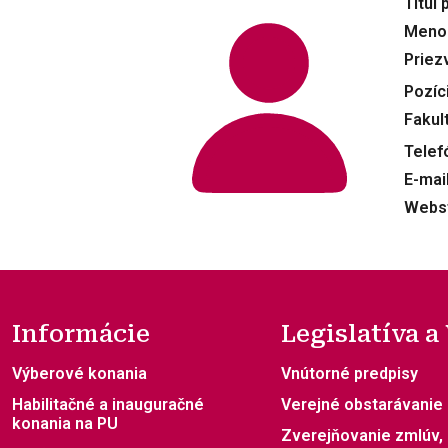
Titul 
Meno
Priez
Pozíc
Fakul
Telef
E-mai
Webs
Informácie
Legislatíva a
Výberové konania
Vnútorné predpisy
Habilitačné a inauguračné
Verejné obstarávanie
konania na PU
Zverejňovanie zmlúv,