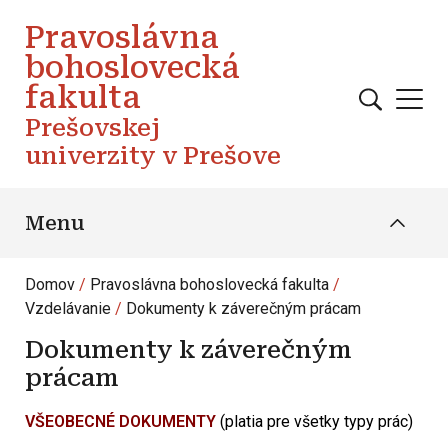
Skočiť na hlavný obsah
Pravoslávna
bohoslovecká
fakulta
Prešovskej
univerzity v Prešove
Menu
Domov
Pravoslávna bohoslovecká fakulta
Vzdelávanie
Dokumenty k záverečným prácam
Dokumenty k záverečným
prácam
VŠEOBECNÉ DOKUMENTY
(platia pre všetky typy prác)