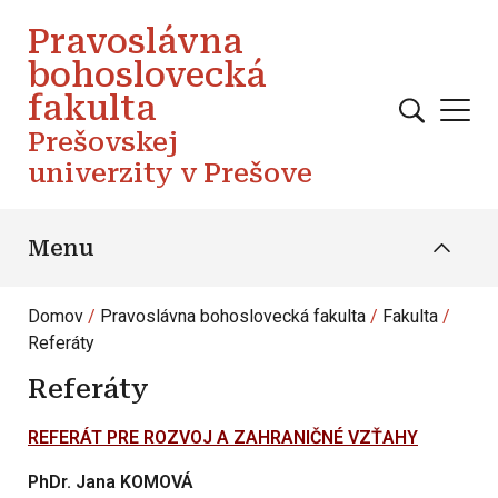
Skočiť na hlavný obsah
Pravoslávna
bohoslovecká
fakulta
Prešovskej
univerzity v Prešove
Menu
Domov
Pravoslávna bohoslovecká fakulta
Fakulta
Referáty
Referáty
REFERÁT PRE ROZVOJ A ZAHRANIČNÉ VZŤAHY
PhDr. Jana KOMOVÁ