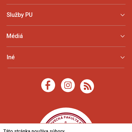
Služby PU
Médiá
Iné
Táto stránka používa súbory