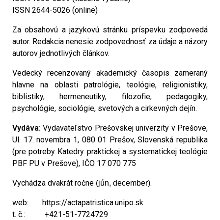
ISSN 2644-5026 (online)
Za obsahovú a jazykovú stránku príspevku zodpovedá
autor. Redakcia nenesie zodpovednosť za údaje a názory
autorov jednotlivých článkov.
Vedecký recenzovaný akademický časopis zameraný
hlavne na oblasti patro­ló­gie, teológie, religionistiky,
biblistiky, hermeneutiky, filozofie, pedagogiky,
psychológie, sociológie, svetových a cirkevných dejín.
Vydáva:
Vydavateľstvo Prešovskej univerzity v Prešove,
Ul. 17. novembra 1, 080 01 Prešov, Slovenská republika
(pre potreby Katedry praktickej a systema­tic­kej teológie
PBF PU v Prešove), IČO 17 070 775
Vychádza dvakrát ročne
.
(jún, december)
web: https://actapatristica.unipo.sk
t. č.:
+421-51-7724729