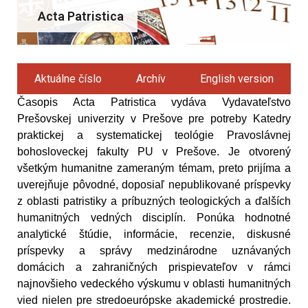
Acta Patristica
Predchádzajúce
Ďalej
Aktuálne číslo
Archív
English version
Časopis Acta Patristica vydáva Vydavateľstvo
Prešovskej univerzity v Prešove pre potreby Katedry
praktickej a systematickej teológie Pravoslávnej
bohosloveckej fakulty PU v Prešove.
Je otvorený
všetkým humanitne zameraným témam, preto prijíma a
uverejňuje pôvodné, doposiaľ nepublikované príspevky
z oblasti patristiky a príbuzných teologických a ďalších
humanitných vedných disciplín. Ponúka hodnotné
analytické štúdie, informácie, recenzie, diskusné
príspevky a správy medzinárodne uznávaných
domácich a zahraničných prispievateľov v rámci
najnovšieho vedeckého výskumu v oblasti humanitných
vied nielen pre stredoeurópske akademické prostredie.