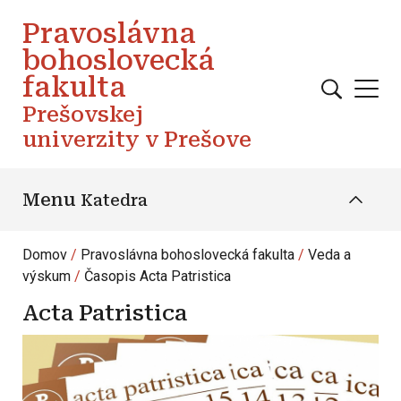
Skočiť na hlavný obsah
Pravoslávna
bohoslovecká
fakulta
Prešovskej
univerzity v Prešove
Menu
Katedra
Domov
Pravoslávna bohoslovecká fakulta
Veda a
výskum
Časopis Acta Patristica
Acta Patristica