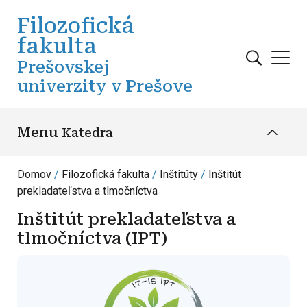
Skočiť na hlavný obsah
Filozofická
fakulta
Prešovskej
univerzity v Prešove
Menu
Katedra
Domov
Filozofická fakulta
Inštitúty
Inštitút
prekladateľstva a tlmočníctva
Inštitút prekladateľstva a
tlmočníctva (IPT)