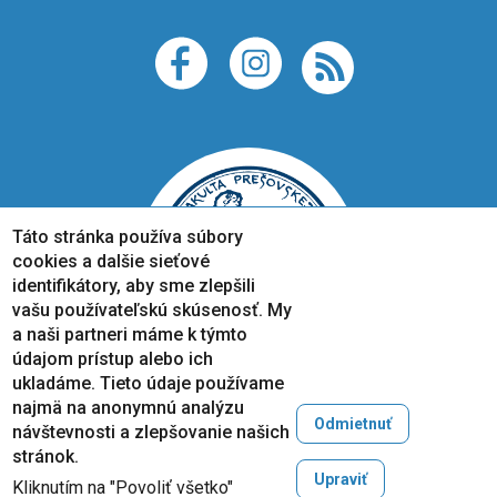
Táto stránka používa súbory
cookies a dalšie sieťové
identifikátory, aby sme zlepšili
vašu používateľskú skúsenosť. My
a naši partneri máme k týmto
údajom prístup alebo ich
ukladáme. Tieto údaje používame
najmä na anonymnú analýzu
Odmietnuť
návštevnosti a zlepšovanie našich
Copyright © 2005-2026
stránok.
Prešovská univerzita v Prešove
Upraviť
Kliknutím na "Povoliť všetko"
Created by
ActivIT