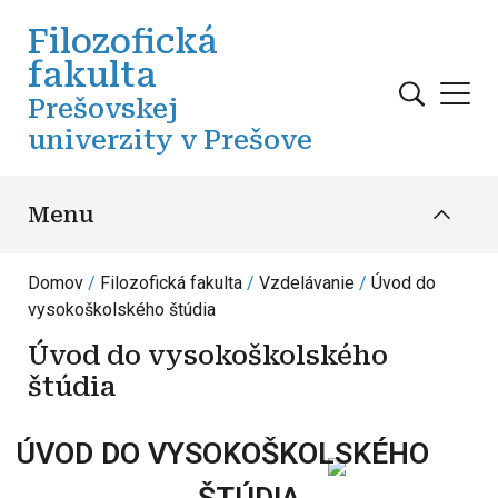
Skočiť na hlavný obsah
Filozofická
fakulta
Prešovskej
univerzity v Prešove
Menu
Domov
Filozofická fakulta
Vzdelávanie
Úvod do
vysokoškolského štúdia
Úvod do vysokoškolského
štúdia
ÚVOD DO VYSOKOŠKOLSKÉHO