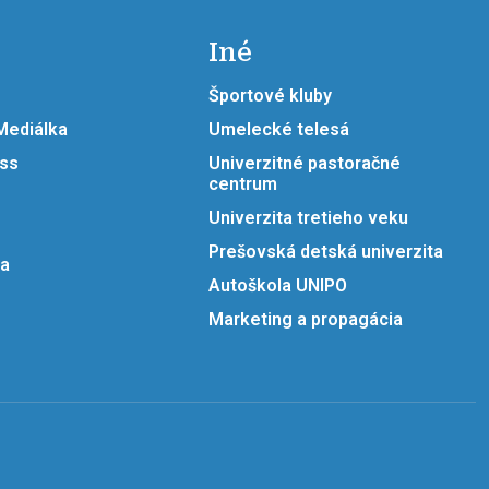
Iné
Športové kluby
 Mediálka
Umelecké telesá
ess
Univerzitné pastoračné
centrum
Univerzita tretieho veku
Prešovská detská univerzita
ia
Autoškola UNIPO
Marketing a propagácia