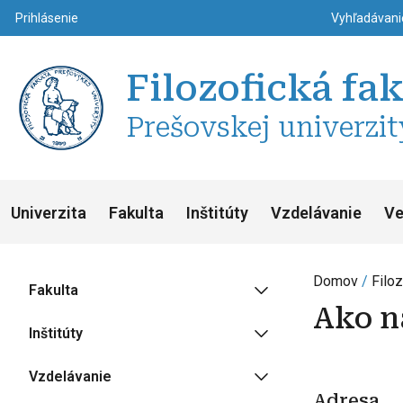
Top m
Používateľské menu
Prihlásenie
Vyhľadávan
Filozofická fa
Prešovskej univerzit
Univerzita
Fakulta
Inštitúty
Vzdelávanie
Ve
Domov
Filoz
Fakulta
Ako n
Inštitúty
Vzdelávanie
Adresa