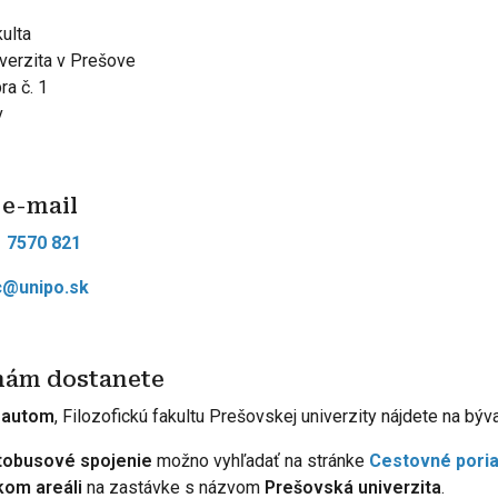
kulta
verzita v Prešove
ra č. 1
v
 e-mail
 7570 821
c@unipo.sk
 nám dostanete
 autom
, Filozofickú fakultu Prešovskej univerzity nájdete na 
tobusové spojenie
možno vyhľadať na stránke
Cestovné pori
om areáli
na zastávke s názvom
Prešovská univerzita
.