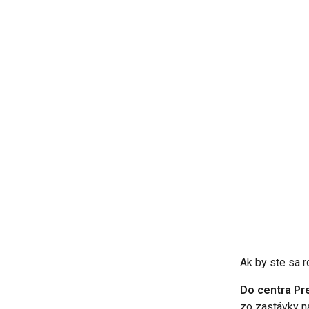
Ak by ste sa r
Do centra Pr
zo zastávky n