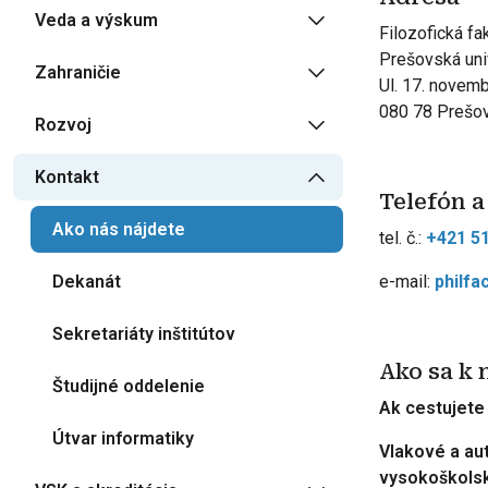
Veda a výskum
Filozofická fa
Prešovská uni
Zahraničie
Ul. 17. novemb
080 78 Prešo
Rozvoj
Kontakt
Telefón a
Ako nás nájdete
tel. č.:
+421 51
Dekanát
e-mail:
philfa
Sekretariáty inštitútov
Ako sa k
Študijné oddelenie
Ak cestujete
Útvar informatiky
Vlakové a au
vysokoškolsk