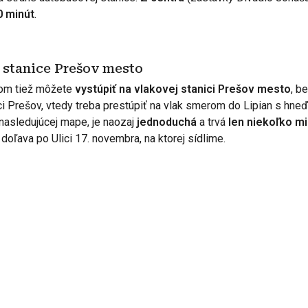
0 minút
.
 stanice Prešov mesto
kom tiež môžete
vystúpiť na vlakovej stanici Prešov mesto
, b
ici Prešov, vtedy treba prestúpiť na vlak smerom do Lipian s hn
nasledujúcej mape, je naozaj
jednoduchá
a trvá
len niekoľko mi
ť doľava po Ulici 17. novembra, na ktorej sídlime.