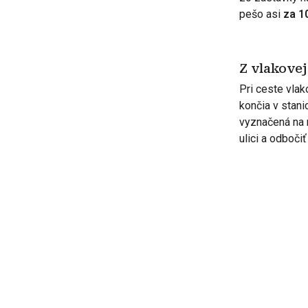
pešo asi
za 1
Z vlakovej
Pri ceste vla
končia v stan
vyznačená na 
ulici a odboči