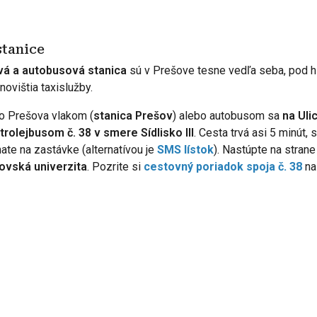
stanice
vá a autobusová stanica
sú v Prešove tesne vedľa seba, pod h
novištia taxislužby.
do Prešova vlakom (
stanica Prešov
) alebo autobusom sa
na Uli
trolejbusom č. 38 v smere Sídlisko III
. Cesta trvá asi 5 minút,
ate na zastávke (alternatívou je
SMS lístok
). Nastúpte na stran
vská univerzita
. Pozrite si
cestovný poriadok spoja č. 38
na