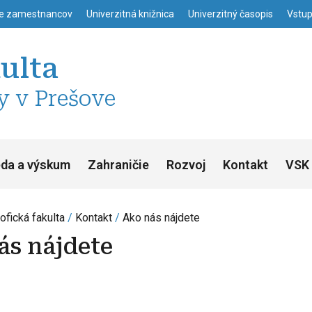
enu
Skočiť na hlavný obsah
ie zamestnancov
Univerzitná knižnica
Univerzitný časopis
Vstup
kulta
y v Prešove
da a výskum
Zahraničie
Rozvoj
Kontakt
VSK 
ofická fakulta
Kontakt
Ako nás nájdete
ás nájdete