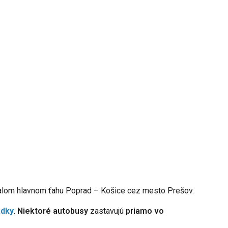
bývalom hlavnom ťahu Poprad – Košice cez mesto Prešov.
adky
.
Niektoré autobusy
zastavujú
priamo vo