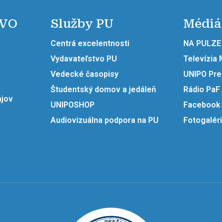
 VO
Služby PU
Médiá
Centrá excelentnosti
NA PULZE
Vydavateľstvo PU
Televízia
Vedecké časopisy
UNIPO Pr
Študentský domov a jedáleň
Rádio PaF
ajov
UNIPOSHOP
Facebook
Audiovizuálna podpora na PU
Fotogalér