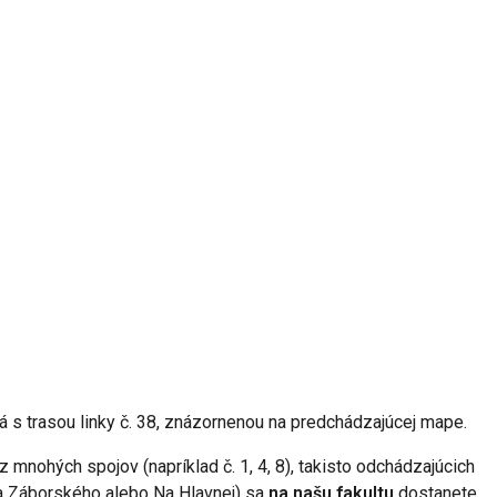
ná s trasou linky č. 38, znázornenou na predchádzajúcej mape.
 mnohých spojov (napríklad č. 1, 4, 8), takisto odchádzajúcich
a Záborského alebo Na Hlavnej) sa
na našu fakultu
dostanete