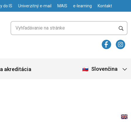
y do IS
Univerzitný e-mail
MAIS
e-learning
Kontakt
Slovenčina
a akreditácia