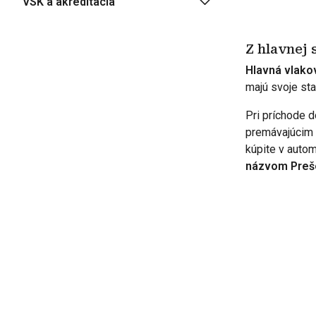
VSK a akreditácia
Z hlavnej 
Hlavná vlako
majú svoje sta
Pri príchode 
premávajúcim
kúpite v autom
názvom Prešo