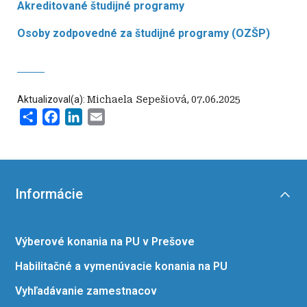
Akreditované študijné programy
Osoby zodpovedné za študijné programy (OZŠP)
Aktualizoval(a):
Michaela Sepešiová
,
07.06.2025
Share
Facebook
LinkedIn
Email
Informácie
Výberové konania na PU v Prešove
Habilitačné a vymenúvacie konania na PU
Vyhľadávanie zamestnacov