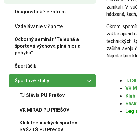
zanikali. V sú
Diagnostické centrum
hádzaná, šach,
Vzdelávanie v športe
Okrem spomína
zakladajúcich
Odborný seminár "Telesná a
technických š
športová výchova plná hier a
začína svoju 
pohybu"
Najmladším kl
Šporťáčik
Športové kluby
TJ S
VK M
TJ Slávia PU Prešov
Klub
Bask
VK MIRAD PU PREŠOV
Legis
Klub technických športov
SVŠZTŠ PU Prešov