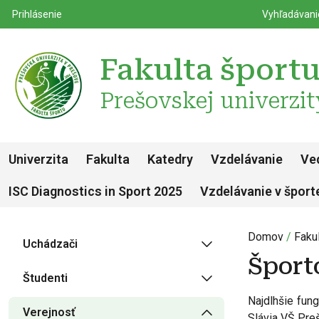
Top m
Používateľské menu
Prihlásenie
Vyhľadávan
Fakulta šport
Prešovskej univerzit
Univerzita
Fakulta
Katedry
Vzdelávanie
Ve
ISC Diagnostics in Sport 2025
Vzdelávanie v šport
Domov
Fakul
Uchádzači
Šport
Študenti
Najdlhšie fun
Verejnosť
Slávia VŠ Preš