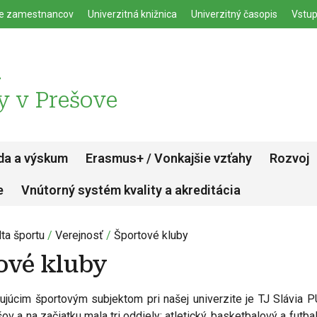
enu
Skočiť na hlavný obsah
ie zamestnancov
Univerzitná knižnica
Univerzitný časopis
Vstup
u
y v Prešove
da a výskum
Erasmus+ / Vonkajšie vzťahy
Rozvoj
e
Vnútorný systém kvality a akreditácia
ta športu
Verejnosť
Športové kluby
ové kluby
gujúcim športovým subjektom pri našej univerzite je TJ Slávia P
ov a na začiatku mala tri oddiely: atletický, basketbalový a futba