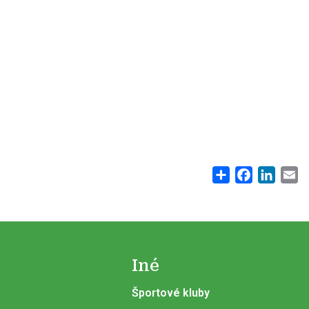
Share
Facebook
Linke
E
Iné
Športové kluby