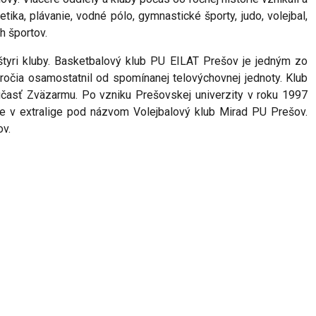
tika, plávanie, vodné pólo, gymnastické športy, judo, volejbal,
h športov.
štyri kluby. Basketbalový klub PU EILAT Prešov je jedným zo
oročia osamostatnil od spomínanej telovýchovnej jednoty. Klub
súčasť Zväzarmu. Po vzniku Prešovskej univerzity v roku 1997
tuje v extralige pod názvom Volejbalový klub Mirad PU Prešov.
ov.