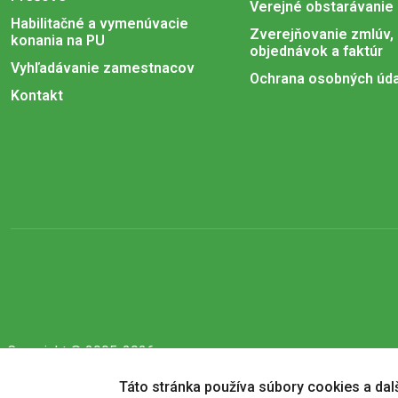
Verejné obstarávanie
Habilitačné a vymenúvacie
Zverejňovanie zmlúv,
konania na PU
objednávok a faktúr
Vyhľadávanie zamestnacov
Ochrana osobných úd
Kontakt
Copyright © 2005-2026
Prešovská univerzita v Prešove
|
Created by
ActivIT
Táto stránka používa súbory cookies a dalši