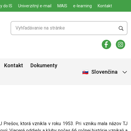
y do IS
Univerzitný e-mail
MAIS
e-learning
Kontakt
Kontakt
Dokumenty
Slovenčina
U Prešov, ktorá vznikla v roku 1953. Pri vzniku mala názov TJ
lový. Viaceré oddiely a kluby počas 66 ročnej histórie vznikali a