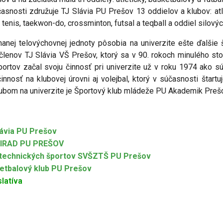
časnosti združuje TJ Slávia PU Prešov 13 oddielov a klubov: atle
 tenis, taekwon-do, crossminton, futsal a teqball a oddiel silovýc
nej telovýchovnej jednoty pôsobia na univerzite ešte ďalšie 
 členov TJ Slávia VŠ Prešov, ktorý sa v 90. rokoch minulého st
portov začal svoju činnosť pri univerzite už v roku 1974 ako 
činnosť na klubovej úrovni aj volejbal, ktorý v súčasnosti štar
ubom na univerzite je Športový klub mládeže PU Akademik Preš
lávia PU Prešov
IRAD PU PREŠOV
 technických športov SVŠZTŠ PU Prešov
etbalový klub PU Prešov
latíva