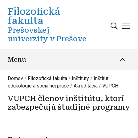
Skočiť na hlavný obsah
Filozofická
fakulta
Prešovskej
univerzity v Prešove
Menu
Domov
Filozofická fakulta
Inštitúty
Inštitút
edukológie a sociálnej práce
Akreditácia
VUPCH
VUPCH členov inštitútu, ktorí
zabezpečujú študijné programy