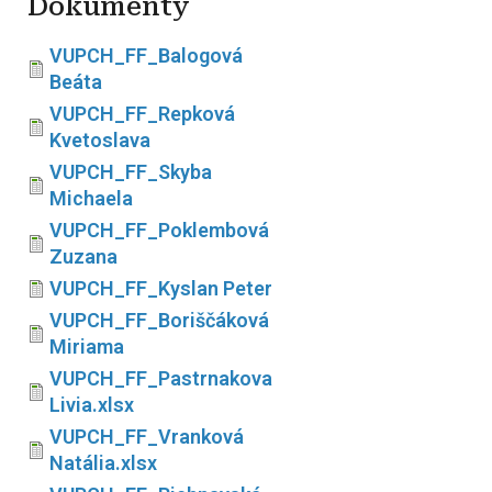
Dokumenty
VUPCH_FF_Balogová
Beáta
VUPCH_FF_Repková
Kvetoslava
VUPCH_FF_Skyba
Michaela
VUPCH_FF_Poklembová
Zuzana
VUPCH_FF_Kyslan Peter
VUPCH_FF_Boriščáková
Miriama
VUPCH_FF_Pastrnakova
Livia.xlsx
VUPCH_FF_Vranková
Natália.xlsx