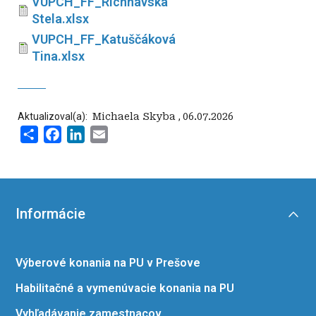
VUPCH_FF_Richnavská
Stela.xlsx
VUPCH_FF_Katuščáková
Tina.xlsx
Aktualizoval(a):
‍ Michaela Skyba
,
06.07.2026
Share
Facebook
LinkedIn
Email
Informácie
Výberové konania na PU v Prešove
Habilitačné a vymenúvacie konania na PU
Vyhľadávanie zamestnacov