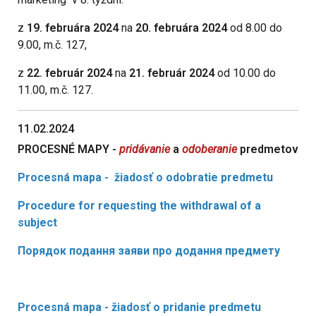
z
19. februára 2024
na
20. februára 2024
od 8.00 do
9.00, m.č. 127,
z
22. február 2024
na
21. február 2024
od 10.00 do
11.00, m.č. 127.
11.02.2024
PROCESNÉ MAPY -
pridávanie
a
odoberanie
predmetov
Procesná mapa - žiadosť o odobratie predmetu
Procedure for requesting the withdrawal of a
subject
Порядок подання заяви про додання предмету
Procesná mapa - žiadosť o pridanie predmetu