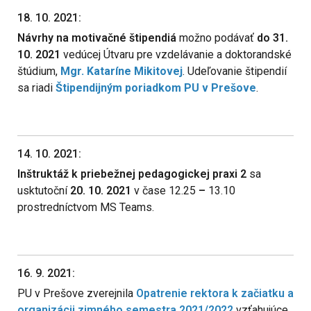
18. 10. 2021:
Návrhy na motivačné štipendiá
možno podávať
do 31.
10. 2021
vedúcej Útvaru pre vzdelávanie a doktorandské
štúdium,
Mgr. Kataríne Mikitovej
. Udeľovanie štipendií
sa riadi
Štipendijným poriadkom PU v Prešove
.
14. 10. 2021:
Inštruktáž k priebežnej pedagogickej praxi 2
sa
usktutoční
20. 10. 2021
v čase 12.25
–
13.10
prostredníctvom MS Teams.
16. 9. 2021:
PU v Prešove zverejnila
Opatrenie rektora k začiatku a
organizácii zimného semestra 2021/2022
vzťahujúce