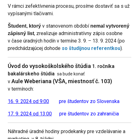
V rámci zefektívnenia procesu, prosíme dostaviť sa s už
vypísanými tlačivami.
v stanovenom období
Študent, ktorý
nemal vytvorený
, zrealizuje administratívny zápis osobne
zápisný list
v čase úradných hodín v termíne 3. 9. – 13. 9. 2024 (po
predchádzajúcej dohode
so študijnou referentkou
).
Úvod do vysokoškolského štúdia
1. ročníka
bakalárskeho štúdia
sa bude konať
Aule Weberiana (VŠA, miestnosť č. 103)
v
v termínoch:
16. 9. 2024 od 9:00
pre študentov zo Slovenska
17. 9. 2024 od 13:00
pre študentov zo zahraničia
Náhradné úradné hodiny prodekanky pre vzdelávanie a
marketing v 8. týždni: