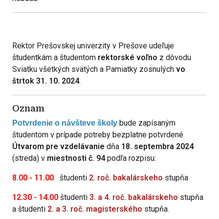
Rektor Prešovskej univerzity v Prešove udeľuje
študentkám a študentom
rektorské voľno
z dôvodu
Sviatku všetkých svätých a Pamiatky zosnulých
vo
štrtok 31. 10. 2024
.
Oznam
bude zapísaným
Potvrdenie o návšteve školy
študentom v prípade potreby bezplatne potvrdené
Útvarom pre vzdelávanie
dňa
18. septembra 2024
(streda) v
miestnosti č. 94
podľa rozpisu:
8.00 - 11.00
študenti
2. roč.
bakalárskeho
stupňa
12.30 - 14.00
študenti
3. a 4. roč.
bakalárskeho
stupňa
a študenti
2. a 3. roč.
magisterského
stupňa.