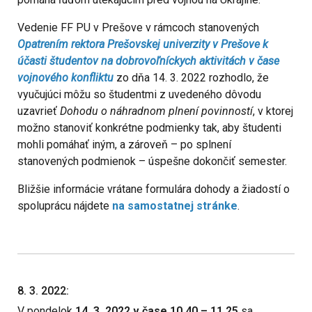
Vedenie FF PU v Prešove v rámcoch stanovených
Opatrením rektora Prešovskej univerzity v Prešove k
účasti študentov na dobrovoľníckych aktivitách v čase
vojnového konfliktu
zo dňa 14. 3. 2022 rozhodlo, že
vyučujúci môžu so študentmi z uvedeného dôvodu
uzavrieť
Dohodu o náhradnom plnení povinností
, v ktorej
možno stanoviť konkrétne podmienky tak, aby študenti
mohli pomáhať iným, a zároveň – po splnení
stanovených podmienok – úspešne dokončiť semester.
Bližšie informácie vrátane formulára dohody a žiadostí o
spoluprácu nájdete
na samostatnej stránke
.
8. 3. 2022:
V pondelok
14. 3. 2022 v čase 10.40 – 11.25
sa