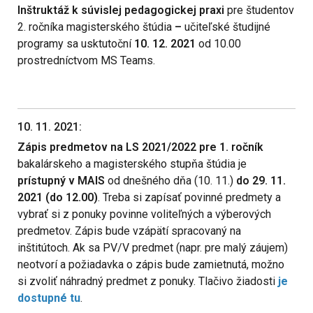
Inštruktáž k súvislej pedagogickej praxi
pre študentov
2. ročníka magisterského štúdia
–
učiteľské študijné
programy sa usktutoční
10. 12. 2021
od 10.00
prostredníctvom MS Teams.
10. 11. 2021:
Zápis predmetov na LS 2021/2022 pre 1. ročník
bakalárskeho a magisterského stupňa štúdia je
prístupný v MAIS
od dnešného dňa (10. 11.)
do 29. 11.
2021 (do 12.00)
. Treba si zapísať povinné predmety a
vybrať si z ponuky povinne voliteľných a výberových
predmetov. Zápis bude vzápätí spracovaný na
inštitútoch. Ak sa PV/V predmet (napr. pre malý záujem)
neotvorí a požiadavka o zápis bude zamietnutá, možno
si zvoliť náhradný predmet z ponuky. Tlačivo žiadosti
je
dostupné tu
.