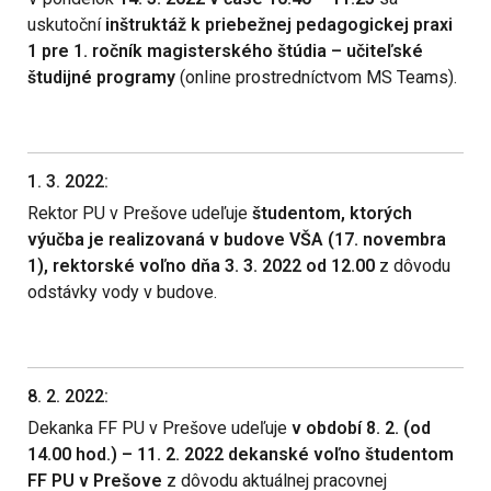
uskutoční
inštruktáž k priebežnej pedagogickej praxi
1 pre 1. ročník magisterského štúdia – učiteľské
študijné programy
(online prostredníctvom MS Teams).
1. 3. 2022:
Rektor PU v Prešove udeľuje
študentom, ktorých
výučba je realizovaná v budove VŠA (17. novembra
1), rektorské voľno dňa 3. 3. 2022 od 12.00
z dôvodu
odstávky vody v budove.
8. 2. 2022:
Dekanka FF PU v Prešove udeľuje
v období 8. 2. (od
14.00 hod.) – 11. 2. 2022 dekanské voľno študentom
FF PU v Prešove
z dôvodu aktuálnej pracovnej