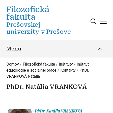
Skočiť na hlavný obsah
Filozofická
fakulta
Prešovskej
univerzity v Prešove
Menu
Domov
Filozofická fakulta
Inštitúty
Inštitút
edukológie a sociálnej práce
Kontakty
PhDr.
VRANKOVÁ Natália
PhDr. Natália VRANKOVÁ