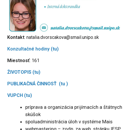
Kontakt
: natalia.dvorscakova@smail.unipo.sk
Konzultačné hodiny
(tu)
Miestnosť
: 161
ŽIVOTOPIS (tu)
PUBLIKAČNÁ ČINNOSŤ (tu )
VUPCH (tu)
príprava a organizácia prijímacích a štátnych
skúšok
spoluadministrácia úloh v systéme Mais
webmastering – zodp. za web. stránku IESP