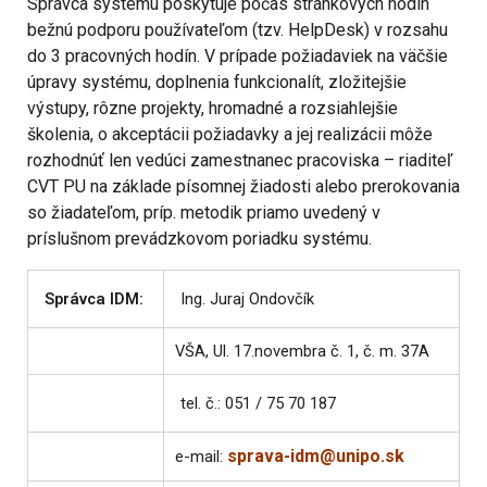
Správca systému poskytuje počas stránkových hodín
bežnú podporu používateľom (tzv. HelpDesk) v rozsahu
do 3 pracovných hodín. V prípade požiadaviek na väčšie
úpravy systému, doplnenia funkcionalít, zložitejšie
výstupy, rôzne projekty, hromadné a rozsiahlejšie
školenia, o akceptácii požiadavky a jej realizácii môže
rozhodnúť len vedúci zamestnanec pracoviska – riaditeľ
CVT PU na základe písomnej žiadosti alebo prerokovania
so žiadateľom, príp. metodik priamo uvedený v
príslušnom prevádzkovom poriadku systému.
Správca IDM:
Ing. Juraj Ondovčík
VŠA, Ul. 17.novembra č. 1, č. m. 37A
tel. č.: 051 / 75 70 187
sprava-idm@unipo.sk
e-mail: