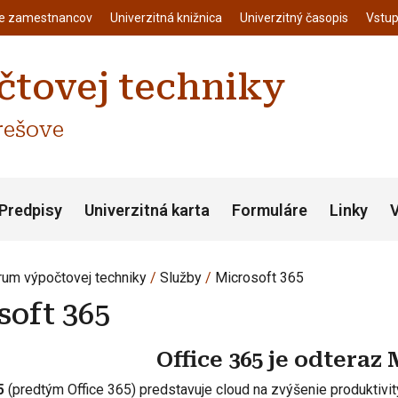
enu
Skočiť na hlavný obsah
ie zamestnancov
Univerzitná knižnica
Univerzitný časopis
Vstup
tovej techniky
rešove
Predpisy
Univerzitná karta
Formuláre
Linky
V
rum výpočtovej techniky
Služby
Microsoft 365
soft 365
Office 365 je odteraz 
5
(predtým Office 365) predstavuje cloud na zvýšenie produktivity,