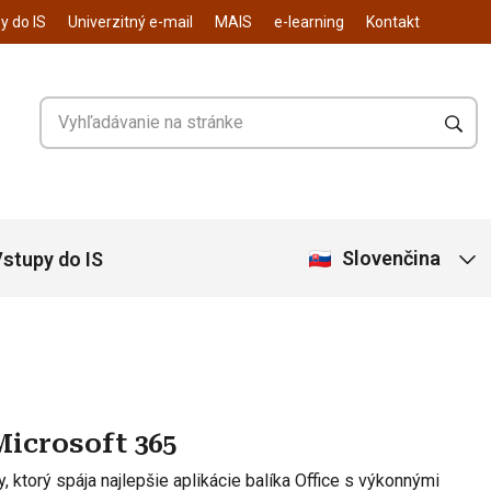
y do IS
Univerzitný e-mail
MAIS
e-learning
Kontakt
Slovenčina
stupy do IS
Microsoft 365
 ktorý spája najlepšie aplikácie balíka Office s výkonnými