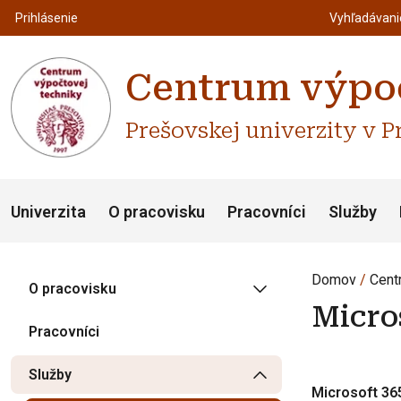
Top m
Používateľské menu
Prihlásenie
Vyhľadávan
Centrum výpoč
Prešovskej univerzity v P
Univerzita
O pracovisku
Pracovníci
Služby
Domov
Cent
O pracovisku
Micro
Pracovníci
Služby
Microsoft 36