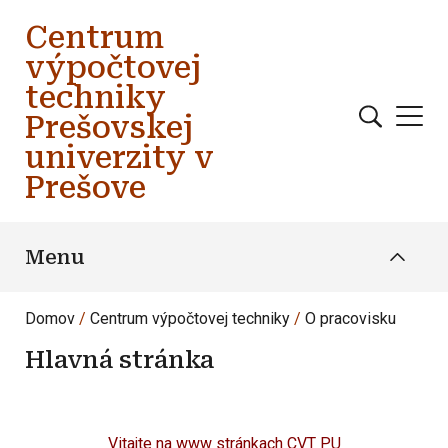
Skočiť na hlavný obsah
Centrum
výpočtovej
techniky
Prešovskej
univerzity v
Prešove
Menu
Domov
Centrum výpočtovej techniky
O pracovisku
Hlavná stránka
Vitajte na www stránkach CVT PU