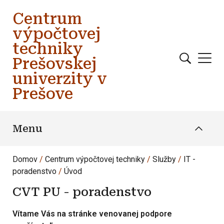
Skočiť na hlavný obsah
Centrum
výpočtovej
techniky
Prešovskej
univerzity v
Prešove
Menu
Domov
Centrum výpočtovej techniky
Služby
IT -
poradenstvo
Úvod
CVT PU - poradenstvo
Vítame Vás na stránke venovanej podpore