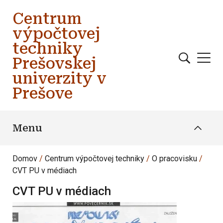
Skočiť na hlavný obsah
Centrum
výpočtovej
techniky
Prešovskej
univerzity v
Prešove
Menu
Domov
Centrum výpočtovej techniky
O pracovisku
CVT PU v médiach
CVT PU v médiach