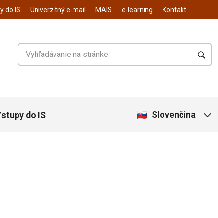
y do IS
Univerzitný e-mail
MAIS
e-learning
Kontakt
Slovenčina
stupy do IS