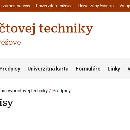
enu
Skočiť na hlavný obsah
ie zamestnancov
Univerzitná knižnica
Univerzitný časopis
Vstup
tovej techniky
rešove
Predpisy
Univerzitná karta
Formuláre
Linky
V
rum výpočtovej techniky
Predpisy
isy