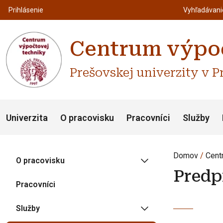
Top m
Používateľské menu
Prihlásenie
Vyhľadávan
Centrum výpoč
Prešovskej univerzity v P
Univerzita
O pracovisku
Pracovníci
Služby
Domov
Cent
O pracovisku
Predp
Pracovníci
Služby