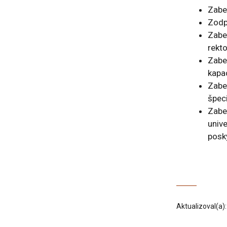
Zabe
Zodp
Zabe
rekto
Zabe
kapac
Zabe
špeci
Zabe
univ
posky
Aktualizoval(a)