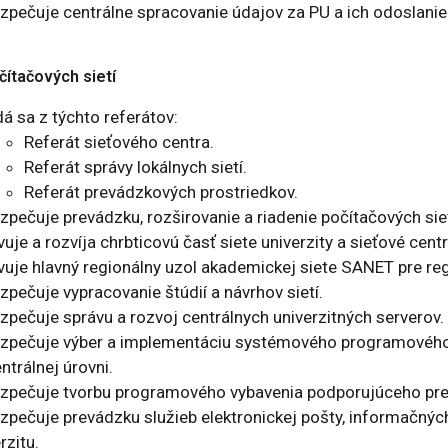
zpečuje centrálne spracovanie údajov za PU a ich odoslanie
čítačových sietí
á sa z týchto referátov:
Referát sieťového centra.
Referát správy lokálnych sietí.
Referát prevádzkových prostriedkov.
zpečuje prevádzku, rozširovanie a riadenie počítačových sie
uje a rozvíja chrbticovú časť siete univerzity a sieťové cent
vuje hlavný regionálny uzol akademickej siete SANET pre re
pečuje vypracovanie štúdií a návrhov sietí.
zpečuje správu a rozvoj centrálnych univerzitných serverov.
zpečuje výber a implementáciu systémového programového 
ntrálnej úrovni.
zpečuje tvorbu programového vybavenia podporujúceho prevád
pečuje prevádzku služieb elektronickej pošty, informačných 
rzitu.