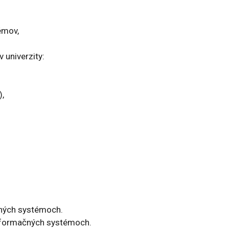
émov,
 univerzity:
),
čných systémoch.
nformačných systémoch.