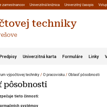
enu
Skočiť na hlavný obsah
ie zamestnancov
Univerzitná knižnica
Univerzitný časopis
Vstup
tovej techniky
rešove
Predpisy
Univerzitná karta
Formuláre
Linky
V
rum výpočtovej techniky
O pracovisku
Oblasť pôsobnosti
ť pôsobnosti
pečuje tieto činnosti:
nformačných systémov