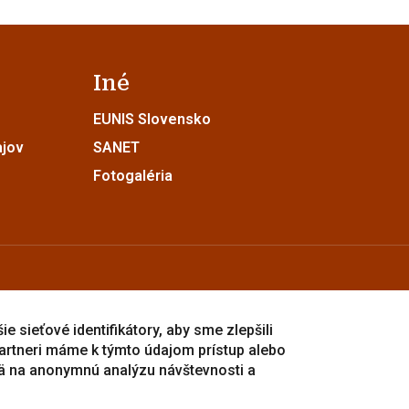
Iné
EUNIS Slovensko
ajov
SANET
Fotogaléria
e sieťové identifikátory, aby sme zlepšili
artneri máme k týmto údajom prístup alebo
ä na anonymnú analýzu návštevnosti a