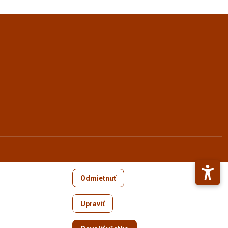
Odmietnuť
Upraviť
Zrušiť súhlas