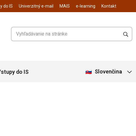
y do IS
Univerzitný e-mail
MAIS
e-learning
Kontakt
Slovenčina
stupy do IS