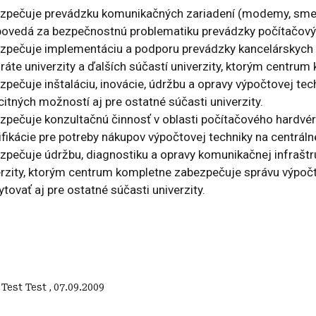
zpečuje prevádzku komunikačných zariadení (modemy, smerov
ovedá za bezpečnostnú problematiku prevádzky počítačových 
zpečuje implementáciu a podporu prevádzky kancelárskych 
ráte univerzity a ďalších súčastí univerzity, ktorým centru
zpečuje inštaláciu, inovácie, údržbu a opravy výpočtovej te
itných možností aj pre ostatné súčasti univerzity.
zpečuje konzultačnú činnosť v oblasti počítačového hardvéru
fikácie pre potreby nákupov výpočtovej techniky na centrálne
zpečuje údržbu, diagnostiku a opravy komunikačnej infraštru
erzity, ktorým centrum kompletne zabezpečuje správu výpočto
tovať aj pre ostatné súčasti univerzity.
:
Test Test
,
07.09.2009