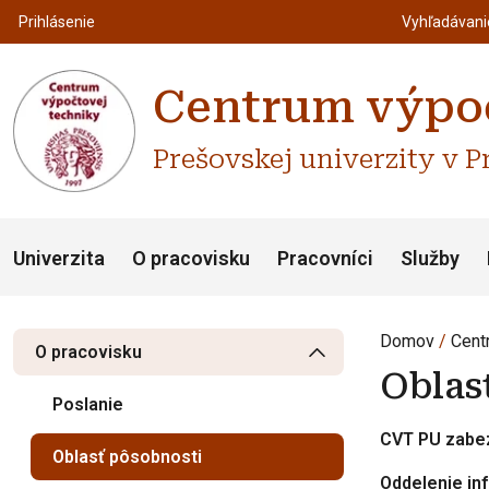
Top m
Používateľské menu
Prihlásenie
Vyhľadávan
Centrum výpoč
Prešovskej univerzity v P
Univerzita
O pracovisku
Pracovníci
Služby
Domov
Cent
O pracovisku
Oblas
Poslanie
CVT PU zabez
Oblasť pôsobnosti
Oddelenie i