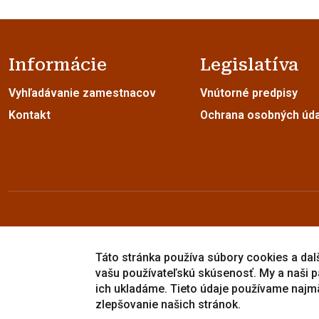
Informácie
Legislatíva
Vyhľadávanie zamestnacov
Vnútorné predpisy
Kontakt
Ochrana osobných úd
Táto stránka používa súbory cookies a dalši
Copyright © 2005-2026
vašu používateľskú skúsenosť. My a naši p
Prešovská univerzita v Prešove
|
Created by
ActivIT
ich ukladáme. Tieto údaje používame najm
zlepšovanie našich stránok.