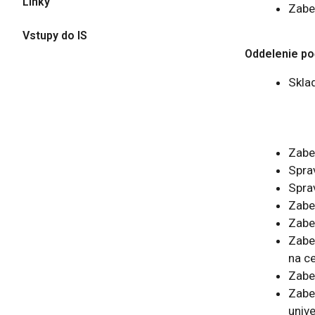
Linky
Zabe
Vstupy do IS
Oddelenie po
Sklad
Zabe
Sprav
Spra
Zabez
Zabe
Zabe
na ce
Zabe
Zabez
unive