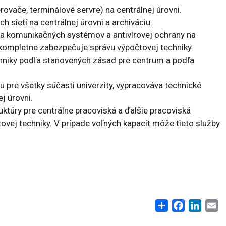
ače, terminálové servre) na centrálnej úrovni.
sietí na centrálnej úrovni a archiváciu.
a komunikačných systémov a antivírovej ochrany na
m kompletne zabezpečuje správu výpočtovej techniky.
chniky podľa stanovených zásad pre centrum a podľa
 pre všetky súčasti univerzity, vypracováva technické
j úrovni.
ktúry pre centrálne pracoviská a ďalšie pracoviská
vej techniky. V prípade voľných kapacít môže tieto služby
Share
Facebook
Linke
E