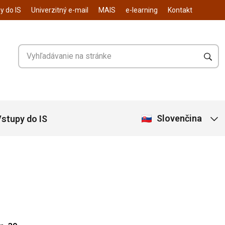
y do IS
Univerzitný e-mail
MAIS
e-learning
Kontakt
Slovenčina
stupy do IS