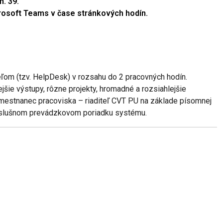
m. 39.
rosoft Teams v čase stránkových hodín.
om (tzv. HelpDesk) v rozsahu do 2 pracovných hodín.
jšie výstupy, rôzne projekty, hromadné a rozsiahlejšie
zamestnanec pracoviska – riaditeľ CVT PU na základe písomnej
príslušnom prevádzkovom poriadku systému.