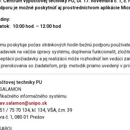
 Centrum výpočtovej techniky PU, Ul. 17. novembra č. 1, č. 
dporu je možné poskytnúť aj prostredníctvom aplikácie Mic
diny:
atok: 10:00 hod. – 12:00 hod
mu poskytuje počas stránkových hodín bežnú podporu používateľ
adaviek na väčšie úpravy systému, doplnenia funkcionalít, zložite
ceptácii požiadavky a jej realizácii môže rozhodnúť len vedúci 
o prerokovania so žiadateľom, príp. metodik priamo uvedený v 
čtovej techniky PU
av SALAMON
ifikačného informačného systému
lav.salamon@unipo.sk
051 / 75 70 134, kl. 134, VŠA, č.m. 39
bra č. 1, 080 01 Prešov
 SABOL