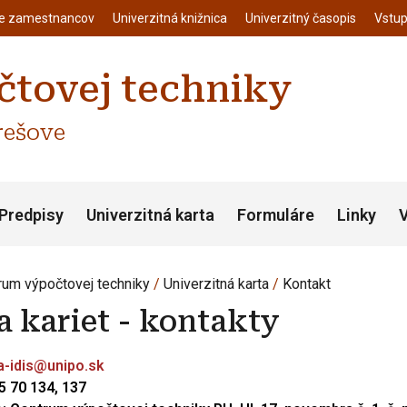
enu
Skočiť na hlavný obsah
ie zamestnancov
Univerzitná knižnica
Univerzitný časopis
Vstup
tovej techniky
rešove
Predpisy
Univerzitná karta
Formuláre
Linky
V
rum výpočtovej techniky
Univerzitná karta
Kontakt
a kariet - kontakty
a-idis@unipo.sk
 75 70 134, 137