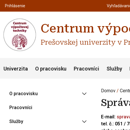
Top m
Používateľské menu
Prihlásenie
Vyhľadávan
Centrum výpoč
Prešovskej univerzity v P
Univerzita
O pracovisku
Pracovníci
Služby
Domov
Cent
O pracovisku
Správ
Pracovníci
E-mail:
sprav
Služby
tel. č.: 051 /