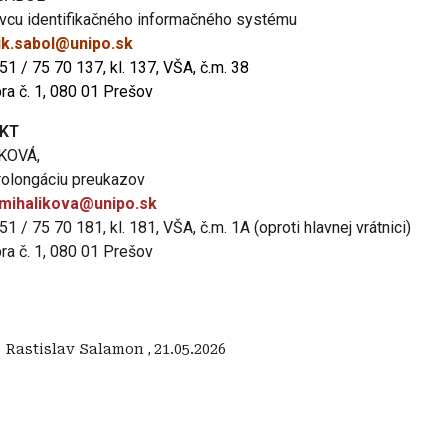
vcu identifikačného informačného systému
ik.sabol@unipo.sk
051 / 75 70 137, kl. 137, VŠA, č.m. 38
bra č. 1, 080 01 Prešov
KT
KOVÁ,
prolongáciu preukazov
.mihalikova@unipo.sk
051 / 75 70 181, kl. 181, VŠA, č.m. 1A (oproti hlavnej vrátnici)
bra č. 1, 080 01 Prešov
:
‍ Rastislav Salamon
,
21.05.2026