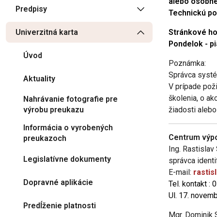
alebo osobne:
Predpisy
Technickú po
Univerzitná karta
Stránkové ho
Pondelok - pi
Úvod
Poznámka:
Správca systé
Aktuality
V prípade poži
školenia, o ak
Nahrávanie fotografie pre
výrobu preukazu
žiadosti aleb
Informácia o vyrobených
Centrum výpo
preukazoch
Ing. Rastisl
Legislatívne dokumenty
správca ident
E-mail:
rastis
Dopravné aplikácie
Tel. kontakt : 
Ul. 17. novem
Predĺženie platnosti
Mgr. Dominik