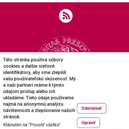
Táto stránka používa súbory
cookies a dalšie sieťové
identifikátory, aby sme zlepšili
vašu používateľskú skúsenosť. My
a naši partneri máme k týmto
údajom prístup alebo ich
ukladáme. Tieto údaje používame
najmä na anonymnú analýzu
Odmietnuť
návštevnosti a zlepšovanie našich
Copyright © 2005-2026
stránok.
Prešovská univerzita v Prešove
Upraviť
Kliknutím na "Povoliť všetko"
Created by
ActivIT