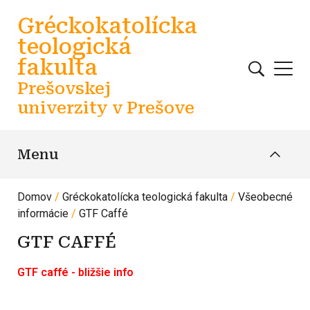
Skočiť na hlavný obsah
Gréckokatolícka
teologická
fakulta
Prešovskej
univerzity v Prešove
Menu
Domov
Gréckokatolícka teologická fakulta
Všeobecné
informácie
GTF Caffé
GTF CAFFÉ
GTF caffé - bližšie info