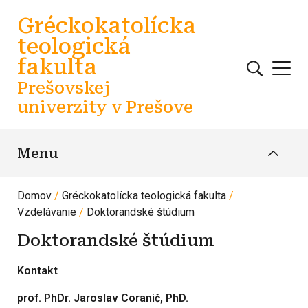
Skočiť na hlavný obsah
Gréckokatolícka
teologická
fakulta
Prešovskej
univerzity v Prešove
Menu
Domov
Gréckokatolícka teologická fakulta
Vzdelávanie
Doktorandské štúdium
Doktorandské štúdium
Kontakt
prof. PhDr. Jaroslav Coranič, PhD.