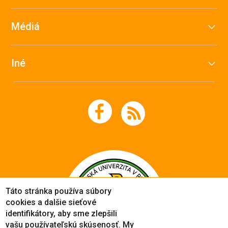
Médiá
Iné
Táto stránka používa súbory
cookies a dalšie sieťové
identifikátory, aby sme zlepšili
vašu používateľskú skúsenosť. My