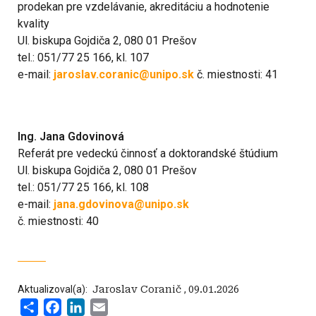
prodekan pre vzdelávanie, akreditáciu a hodnotenie
kvality
Ul. biskupa Gojdiča 2, 080 01 Prešov
tel.: 051/77 25 166, kl. 107
e-mail:
jaroslav.coranic@unipo.sk
č. miestnosti: 41
Ing. Jana Gdovinová
Referát pre vedeckú činnosť a doktorandské štúdium
Ul. biskupa Gojdiča 2, 080 01 Prešov
tel.: 051/77 25 166, kl. 108
e-mail:
jana.gdovinova@unipo.sk
č. miestnosti: 40
Aktualizoval(a):
‍ Jaroslav Coranič
,
09.01.2026
Share
Facebook
LinkedIn
Email