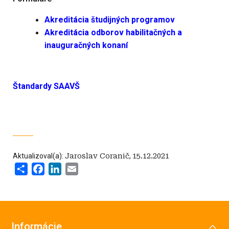
Akreditácia študijných programov
Akreditácia odborov habilitačných a
inauguračných konaní
Štandardy SAAVŠ
Aktualizoval(a):
Jaroslav Coranič
,
15.12.2021
Share
Facebook
LinkedIn
Email
Informácie