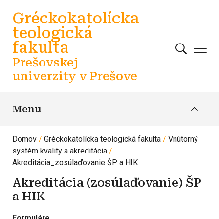
Skočiť na hlavný obsah
Gréckokatolícka
teologická
fakulta
Prešovskej
univerzity v Prešove
Menu
Domov
Gréckokatolícka teologická fakulta
Vnútorný
systém kvality a akreditácia
Akreditácia_zosúlaďovanie ŠP a HIK
Akreditácia (zosúlaďovanie) ŠP
a HIK
Formuláre