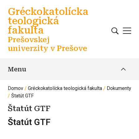
Skočiť na hlavný obsah
Gréckokatolícka
teologická
fakulta
Prešovskej
univerzity v Prešove
Menu
Domov
Gréckokatolícka teologická fakulta
Dokumenty
Štatút GTF
Štatút GTF
Štatút GTF