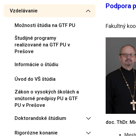
Podpora p
Vzdelávanie
Možnosti štúdia na GTF PU
Fakultný koo
Študijné programy
realizované na GTF PU v
Prešove
Informácie o štúdiu
Úvod do VŠ štúdia
Zákon o vysokých školách a
vnútorné predpisy PU a GTF
PU v Prešove
Doktorandské štúdium
doc. ThDr. Mi
Rigorózne konanie
Miestn