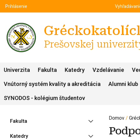
Top m
Používateľské menu
Prihlásenie
Vyhľadávan
Gréckokatolíck
Prešovskej univerzit
Univerzita
Fakulta
Katedry
Vzdelávanie
Ve
Vnútorný systém kvality a akreditácia
Alumni klub
SYNODOS - kolégium študentov
Domov
Gréc
Fakulta
Podpo
Katedry