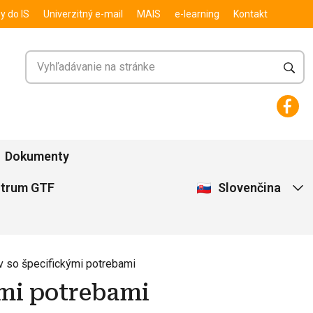
y do IS
Univerzitný e-mail
MAIS
e-learning
Kontakt
Dokumenty
Slovenčina
ntrum GTF
 so špecifickými potrebami
ými potrebami