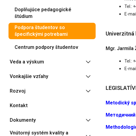
Tel.: 
Doplňujúce pedagogické
E-mail
štúdium
Podpora študentov so
Univerzitná
špecifickými potrebami
Centrum podpory študentov
Mgr. Jarmila 
Tel.:
Veda a výskum
E-mai
Vonkajšie vzťahy
LEGISLATÍ
Rozvoj
Metodický sp
Kontakt
Mетодични
Dokumenty
Methodologi
Vnútorný systém kvality a