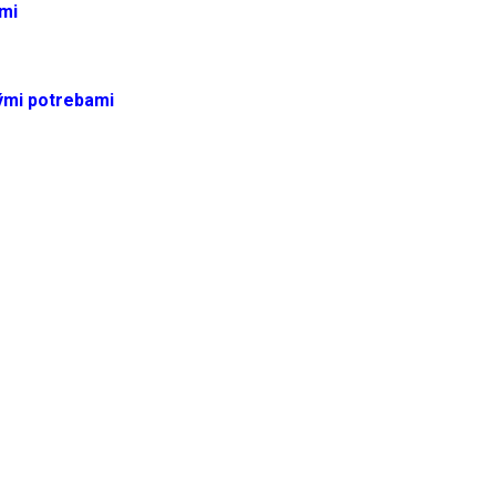
ami
kými potrebami