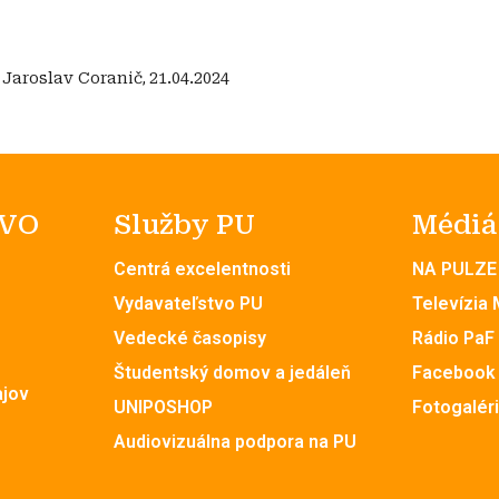
:
Jaroslav Coranič
,
21.04.2024
 VO
Služby PU
Médiá
Centrá excelentnosti
NA PULZE
Vydavateľstvo PU
Televízia
Vedecké časopisy
Rádio PaF
Študentský domov a jedáleň
Facebook
ajov
UNIPOSHOP
Fotogalér
Audiovizuálna podpora na PU