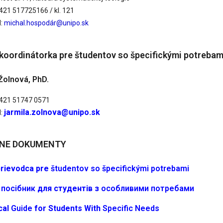
+421 517725166 / kl. 121
:
michal.hospodár@unipo.sk
 koordinátorka pre študentov so špecifickými potrebam
Žolnová, PhD.
 +421 51747 0571
jarmila.zolnova@unipo.sk
l:
VNE DOKUMENTY
rievodca pre
študentov so špecifickými potrebami
й
посібник
для студентів з
особливими потребами
cal
Guide
for Students With
Specific Needs