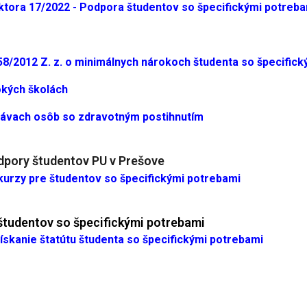
ktora 17/2022 - Podpora študentov so špecifickými potreb
458/2012 Z. z. o minimálnych nárokoch študenta so špecific
kých školách
rávach osôb so zdravotným postihnutím
pory študentov PU v Prešove
kurzy pre študentov so špecifickými potrebami
 študentov so špecifickými potrebami
ískanie štatútu študenta so špecifickými potrebami