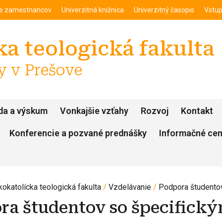
enu
Skočiť na hlavný obsah
ie zamestnancov
Univerzitná knižnica
Univerzitný časopis
Vstup
a teologická fakulta
y v Prešove
da a výskum
Vonkajšie vzťahy
Rozvoj
Kontakt
Konferencie a pozvané prednášky
Informačné ce
kokatolícka teologická fakulta
Vzdelávanie
Podpora študentov
ra študentov so špecifick