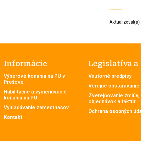
Aktualizoval(a)
Informácie
Legislatíva a
Výberové konania na PU v
Vnútorné predpisy
Prešove
Verejné obstarávanie
Habilitačné a vymenúvacie
Zverejňovanie zmlúv,
konania na PU
objednávok a faktúr
Vyhľadávanie zamestnacov
Ochrana osobných úd
Kontakt