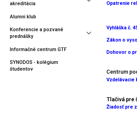
Opatrenie re
akreditácia
Alumni klub
Vyhláška č. 
Konferencie a pozvané
prednášky
Zákon o vyso
Informačné centrum GTF
Dohovor o p
SYNODOS - kolégium
študentov
Centrum pod
Vzdelávacie 
Tlačivá pre
Žiadosť pre z