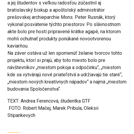
a jej študentov s veľkou radosťou zúčastnil aj
bratislavský biskup a apoštolský administrátor
prešovskej archieparchie Mons. Peter Rusnák, ktorý
vykonal posvätenie týchto priestorov. Po slávnostnom
akte bolo pre hostí pripravené krátke agapé, na ktorom
mohli ochutnať produkty ponúkané novootvorenou
kaviarňou.
Na záver ostáva už len spomenúť želanie tvorcov tohto
projektu, ktorí si prajú, aby toto miesto bolo pre
návštevníkov „miestom pokoja a odpočinku“, „miestom
kde sa vytvárajú nové priateľstvá a udržiavajú tie staré“,
„miestom nových kreatívnych nápadov“ a najmä „miestom
budovania Spoločenstva“.
TEXT: Andrea Ferencová, študentka GTF
FOTO: Robert Mačej, Marek Pribula, Oleksii
Stipankevych