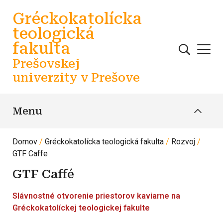
Skočiť na hlavný obsah
Gréckokatolícka
teologická
fakulta
Prešovskej
univerzity v Prešove
Menu
Domov
Gréckokatolícka teologická fakulta
Rozvoj
GTF Caffe
GTF Caffé
Slávnostné otvorenie priestorov kaviarne na
Gréckokatolíckej teologickej fakulte