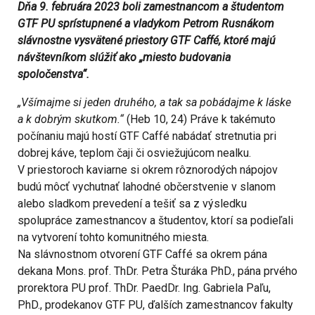
Dňa 9. februára 2023 boli zamestnancom a študentom
GTF PU sprístupnené a vladykom Petrom Rusnákom
slávnostne vysvätené priestory GTF Caffé, ktoré majú
návštevníkom slúžiť ako „miesto budovania
spoločenstva“.
„Všímajme si jeden druhého, a tak sa pobádajme k láske
a k dobrým skutkom.“
(Heb 10, 24) Práve k takémuto
počínaniu majú hostí GTF Caffé nabádať stretnutia pri
dobrej káve, teplom čaji či osviežujúcom nealku.
V priestoroch kaviarne si okrem rôznorodých nápojov
budú môcť vychutnať lahodné občerstvenie v slanom
alebo sladkom prevedení a tešiť sa z výsledku
spolupráce zamestnancov a študentov, ktorí sa podieľali
na vytvorení tohto komunitného miesta.
Na slávnostnom otvorení GTF Caffé sa okrem pána
dekana Mons. prof. ThDr. Petra Šturáka PhD., pána prvého
prorektora PU prof. ThDr. PaedDr. Ing. Gabriela Paľu,
PhD., prodekanov GTF PU, ďalších zamestnancov fakulty