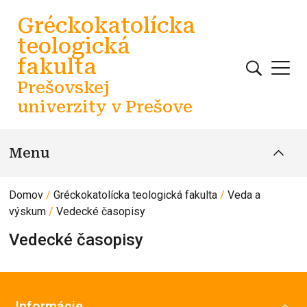
Skočiť na hlavný obsah
Gréckokatolícka
teologická
fakulta
Prešovskej
univerzity v Prešove
Menu
Domov
Gréckokatolícka teologická fakulta
Veda a
výskum
Vedecké časopisy
Vedecké časopisy
Informácie