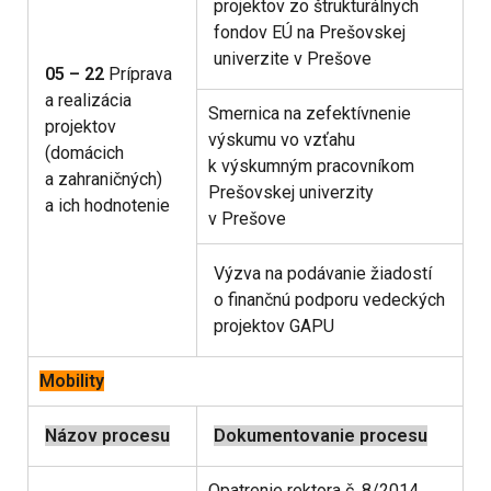
projektov zo štrukturálnych
fondov EÚ na Prešovskej
univerzite v Prešove
05 – 22
Príprava
a realizácia
Smernica na zefektívnenie
projektov
výskumu vo vzťahu
(domácich
k výskumným pracovníkom
a zahraničných)
Prešovskej univerzity
a ich hodnotenie
v Prešove
Výzva na podávanie žiadostí
o finančnú podporu vedeckých
projektov GAPU
Mobility
Názov procesu
Dokumentovanie procesu
Opatrenie rektora č. 8/2014