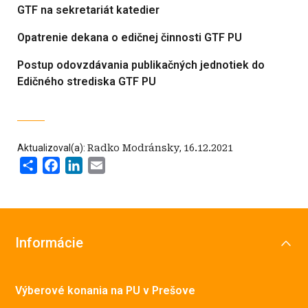
GTF na sekretariát katedier
Opatrenie dekana o edičnej činnosti GTF PU
Postup odovzdávania publikačných jednotiek do
Edičného strediska GTF PU
Aktualizoval(a):
Radko Modránsky
,
16.12.2021
Share
Facebook
LinkedIn
Email
Informácie
Výberové konania na PU v Prešove