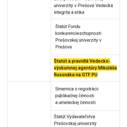
univerzity v Prešove Vedecká
integrita a etika
Štatút Fondu
konkurencieschopnosti
Prešovskej univerzity v
Prešove
Štatút a pravidlá Vedecko-
výskumnej agentúry Mikuláša
Russnáka na GTF PU
Smernica o registrácii
publikačnej činnosti
a umeleckej činnosti
Štatút Vydavateľstva
Prešovskej univerzity