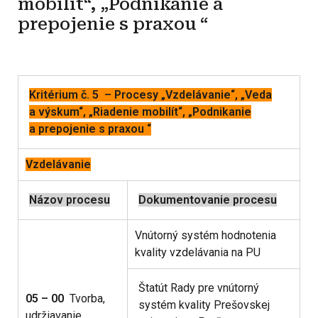
mobilít“, „Podnikanie a
prepojenie s praxou “
Kritérium č. 5 – Procesy „Vzdelávanie“, „Veda
a výskum“, „Riadenie mobilít“, „Podnikanie
a prepojenie s praxou “
Vzdelávanie
Názov procesu
Dokumentovanie procesu
Vnútorný systém hodnotenia
kvality vzdelávania na PU
Štatút Rady pre vnútorný
05 – 00
Tvorba,
systém kvality Prešovskej
udržiavanie