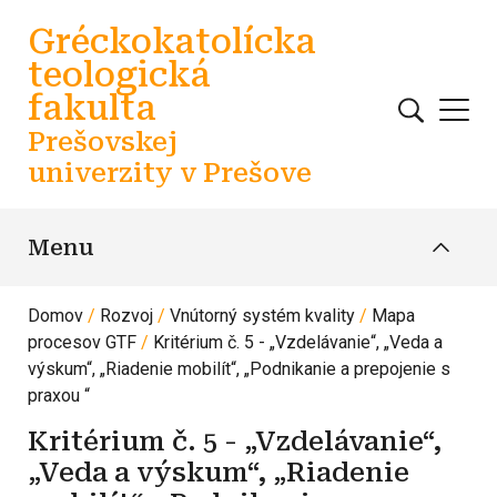
Skočiť na hlavný obsah
Gréckokatolícka
teologická
fakulta
Prešovskej
univerzity v Prešove
Menu
Domov
Rozvoj
Vnútorný systém kvality
Mapa
procesov GTF
Kritérium č. 5 - „Vzdelávanie“, „Veda a
výskum“, „Riadenie mobilít“, „Podnikanie a prepojenie s
praxou “
Kritérium č. 5 - „Vzdelávanie“,
„Veda a výskum“, „Riadenie