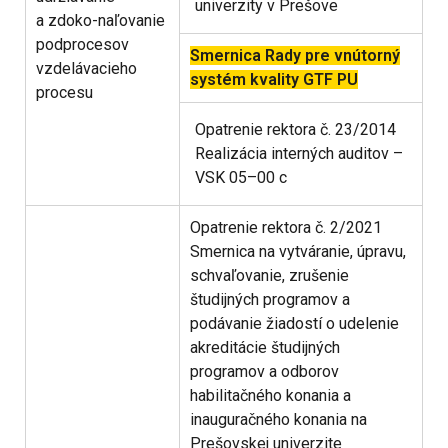
univerzity v Prešove
a zdoko-naľovanie
podprocesov
Smernica Rady pre vnútorný
vzdelávacieho
systém kvality GTF PU
procesu
Opatrenie rektora č. 23/2014
Realizácia interných auditov –
VSK 05–00 c
Opatrenie rektora č. 2/2021
Smernica na vytváranie, úpravu,
schvaľovanie, zrušenie
študijných programov a
podávanie žiadostí o udelenie
akreditácie študijných
programov a odborov
habilitačného konania a
inauguračného konania na
Prešovskej univerzite