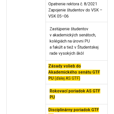
Opatrenie rektora č. 8/2021
Zapojenie študentov do VSK –
VSK 05–06
Zastúpenie študentov
v akademických senátoch,
kolégiách na úrovni PU
a fakúlt a tiež v Študentskej
rade vysokých škôl
Zásady volieb do
Akademického senátu GTF
PU
(ďalej AS GTF)
Rokovací poriadok AS GTF
PU
Disciplinárny poriadok GTF