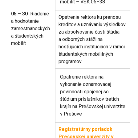
mobilít – VSK 05–38
05 – 30
Riadenie
Opatrenie rektora ku prenosu
a hodnotenie
kreditov a uznávaniu výsledkov
zamestnaneckých
za absolvovanie časti štúdia
a študentských
a odborných stáži na
mobilít
hosťujúcich inštitúciách v rámci
študentských mobilitných
programov
Opatrenie rektora na
vykonanie oznamovacej
povinnosti spojenej so
štúdium príslušníkov tretích
krajín na Prešovskej univerzite
v Prešove
Registratúrny poriadok
Prešovskej univerzity v