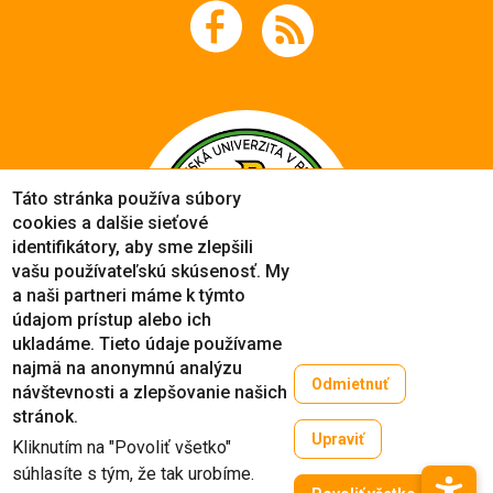
Táto stránka používa súbory
cookies a dalšie sieťové
identifikátory, aby sme zlepšili
vašu používateľskú skúsenosť. My
a naši partneri máme k týmto
údajom prístup alebo ich
ukladáme. Tieto údaje používame
najmä na anonymnú analýzu
Odmietnuť
návštevnosti a zlepšovanie našich
Copyright © 2005-2026
stránok.
Prešovská univerzita v Prešove
Upraviť
Kliknutím na "Povoliť všetko"
Created by
ActivIT
súhlasíte s tým, že tak urobíme.
Zruši