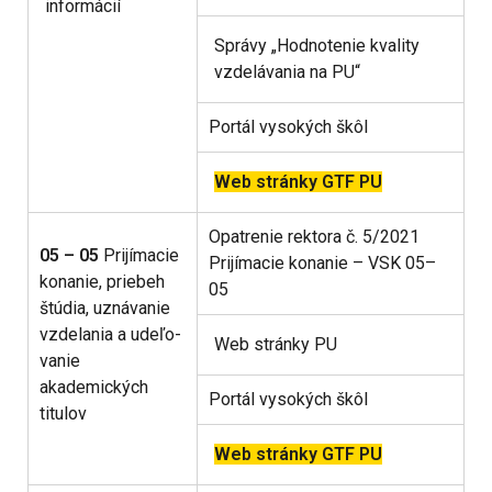
informácií
Správy „Hodnotenie kvality
vzdelávania na PU“
Portál vysokých škôl
Web stránky GTF PU
Opatrenie rektora č. 5/2021
05 – 05
Prijímacie
Prijímacie konanie – VSK 05–
konanie, priebeh
05
štúdia, uznávanie
vzdelania a udeľo-
Web stránky PU
vanie
akademických
Portál vysokých škôl
titulov
Web stránky GTF PU