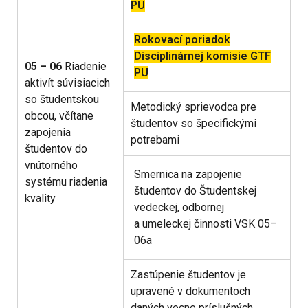
PU
Rokovací poriadok
Disciplinárnej komisie GTF
05 – 06
Riadenie
PU
aktivít súvisiacich
so študentskou
Metodický sprievodca pre
obcou, včítane
študentov so špecifickými
zapojenia
potrebami
študentov do
vnútorného
Smernica na zapojenie
systému riadenia
študentov do Študentskej
kvality
vedeckej, odbornej
a umeleckej činnosti VSK 05–
06a
Zastúpenie študentov je
upravené v dokumentoch
daných vecne príslušných