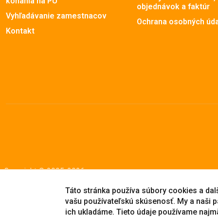
konania na PU
objednávok a faktúr
Vyhľadávanie zamestnacov
Ochrana osobných úd
Kontakt
Copyright © 2005-2026
Prešovská univerzita v Prešove
|
Created by
ActivIT
Táto stránka používa súbory cookies a dalši
vašu používateľskú skúsenosť. My a naši p
ich ukladáme. Tieto údaje používame najm