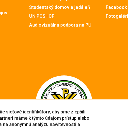
Študentský domov a jedáleň
Facebook
ajov
UNIPOSHOP
Fotogalér
Audiovizuálna podpora na PU
e sieťové identifikátory, aby sme zlepšili
artneri máme k týmto údajom prístup alebo
ä na anonymnú analýzu návštevnosti a