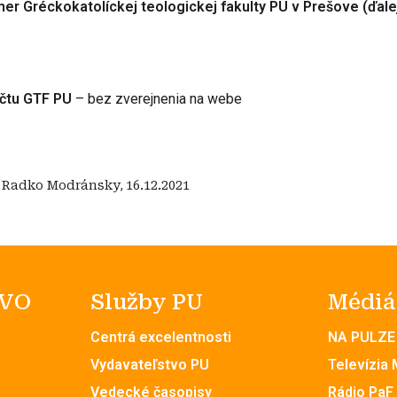
er Gréckokatolíckej teologickej fakulty PU v Prešove (ďale
očtu GTF PU
– bez zverejnenia na webe
:
Radko Modránsky
,
16.12.2021
 VO
Služby PU
Médiá
Centrá excelentnosti
NA PULZE
Vydavateľstvo PU
Televízia
Vedecké časopisy
Rádio PaF