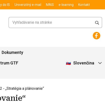
y do IS
Univerzitný e-mail
MAIS
e-learning
Kontakt
Dokumenty
Slovenčina
ntrum GTF
 2 - „Stratégia a plánovanie“
ovanie“