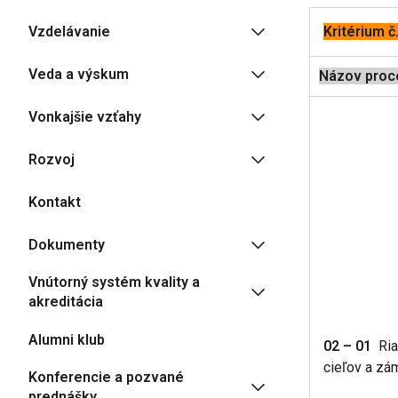
Vzdelávanie
Kritérium č
Veda a výskum
Názov proc
Vonkajšie vzťahy
Rozvoj
Kontakt
Dokumenty
Vnútorný systém kvality a
akreditácia
Alumni klub
02 – 01
Riad
cieľov a zá
Konferencie a pozvané
prednášky