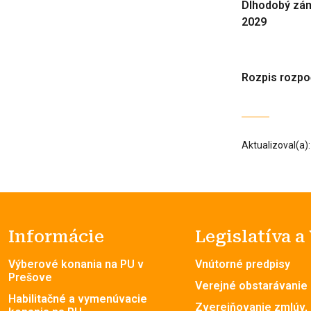
Dlhodobý zám
2029
Rozpis rozp
Aktualizoval(a)
Informácie
Legislatíva a
Výberové konania na PU v
Vnútorné predpisy
Prešove
Verejné obstarávanie
Habilitačné a vymenúvacie
Zverejňovanie zmlúv,