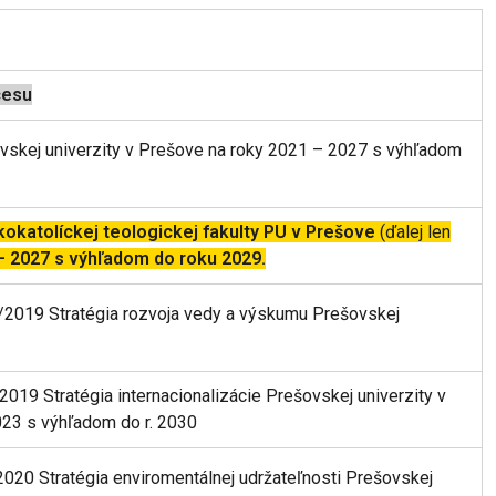
cesu
skej univerzity v Prešove na roky 2021 – 2027 s výhľadom
okatolíckej teologickej fakulty PU v Prešove
(ďalej len
– 2027 s výhľadom do roku 2029.
9/2019 Stratégia rozvoja vedy a výskumu Prešovskej
/2019 Stratégia internacionalizácie Prešovskej univerzity v
23 s výhľadom do r. 2030
/2020 Stratégia enviromentálnej udržateľnosti Prešovskej