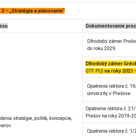
. 2 – „Stratégia a plánovanie“
esu
Dokumentovanie pro
Dlhodobý zámer Prešov
do roku 2029.
Dlhodobý zámer Gréck
GTF PU)
na roky 2021 
Opatrenie rektora č. 1
univerzity v Prešove
Opatrenie rektora č. 21
Prešov na roky 2019-20
enie stratégie, politík, koncepcie,
merov
Opatrenie rektora č. 1