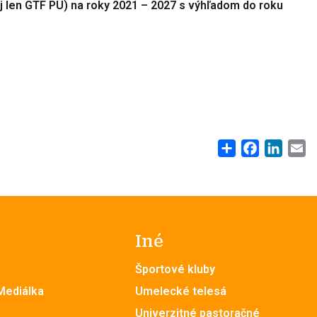
j len GTF PU) na roky 2021 – 2027 s výhľadom do roku
Share
Facebook
Linke
E
Iné
Športové kluby
 Mediálka
Umelecké telesá
Univerzitné pastoračné