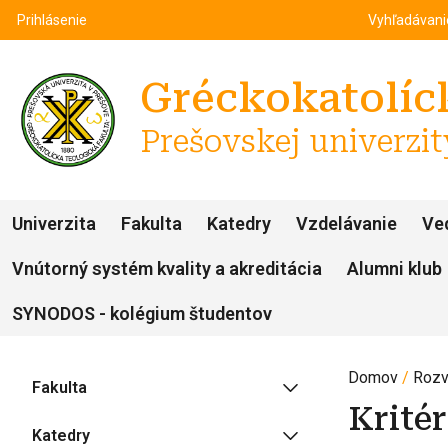
Top m
Používateľské menu
Prihlásenie
Vyhľadávan
Gréckokatolíck
Prešovskej univerzit
Univerzita
Fakulta
Katedry
Vzdelávanie
Ve
Vnútorný systém kvality a akreditácia
Alumni klub
SYNODOS - kolégium študentov
Domov
Rozv
Fakulta
Kritér
Katedry