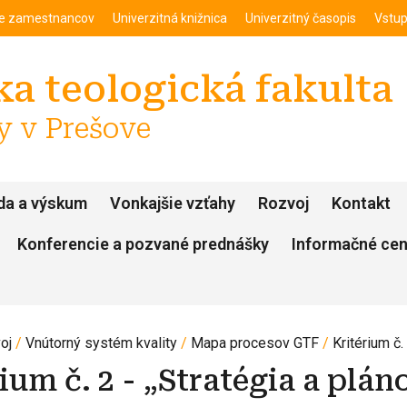
enu
Skočiť na hlavný obsah
ie zamestnancov
Univerzitná knižnica
Univerzitný časopis
Vstup
a teologická fakulta
y v Prešove
da a výskum
Vonkajšie vzťahy
Rozvoj
Kontakt
Konferencie a pozvané prednášky
Informačné ce
oj
Vnútorný systém kvality
Mapa procesov GTF
Kritérium č.
ium č. 2 - „Stratégia a plán